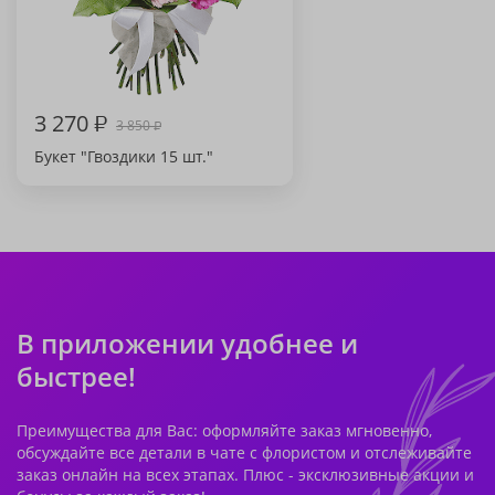
3 270
₽
3 850
₽
Букет "Гвоздики 15 шт."
В приложении удобнее и
быстрее!
Преимущества для Вас: оформляйте заказ мгновенно,
обсуждайте все детали в чате с флористом и отслеживайте
заказ онлайн на всех этапах. Плюс - эксклюзивные акции и