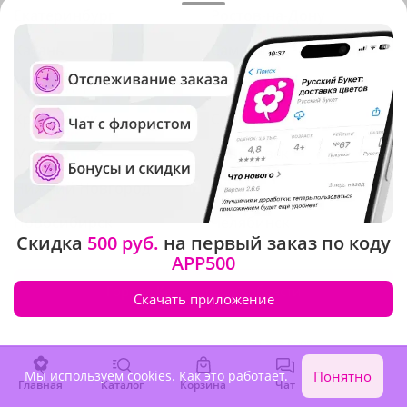
Екатеринбург
Ростов-на-Дону
Казань
Самара
Краснодар
Санкт-Петербург
Красноярск
Сочи
Москва
Ульяновск
Нижний Новгород
Уфа
Новосибирск
Челябинск
Скидка
500 руб.
на первый заказ по коду
APP500
Города Кемеровской области
Скачать приложение
Не нашли нужный город?
Позвоните по телефону
8-800-333-0905
Мы используем cookies.
Как это работает
.
Понятно
Главная
Каталог
Корзина
Чат
Войти