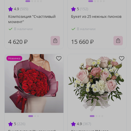
4.9
(505)
5
(152)
Композиция "Счастливый
Букет из 25 нежных пионов
момент"
В наличии
В наличии
4 620 ₽
15 660 ₽
Новинка
5
(226)
4.9
(367)