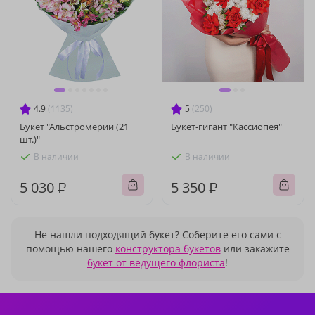
4.9
(1135)
5
(250)
Букет "Альстромерии (21
Букет-гигант "Кассиопея"
шт.)"
В наличии
В наличии
5 030 ₽
5 350 ₽
Не нашли подходящий букет? Соберите его сами с
помощью нашего
конструктора букетов
или закажите
букет от ведущего флориста
!