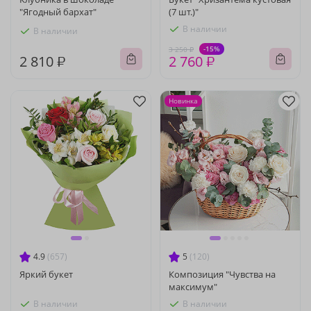
"Ягодный бархат"
(7 шт.)"
В наличии
В наличии
-15%
3 250 ₽
2 810 ₽
2 760 ₽
Новинка
4.9
(657)
5
(120)
Яркий букет
Композиция "Чувства на
максимум"
В наличии
В наличии