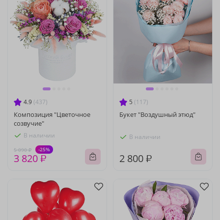
4.9
(437)
5
(117)
Композиция "Цветочное
Букет "Воздушный этюд"
созвучие"
В наличии
В наличии
-25%
5 090 ₽
3 820 ₽
2 800 ₽