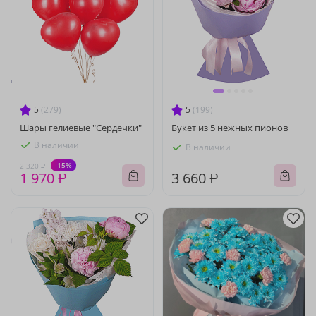
5
(279)
5
(199)
Шары гелиевые "Сердечки"
Букет из 5 нежных пионов
В наличии
В наличии
-15%
2 320 ₽
1 970 ₽
3 660 ₽