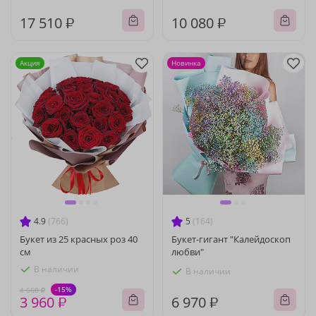
17 510 ₽
10 080 ₽
Акция
Новинка
4.9
(766)
5
(164)
Букет из 25 красных роз 40
Букет-гигант "Калейдоскоп
см
любви"
В наличии
В наличии
-15%
4 660 ₽
3 960 ₽
6 970 ₽