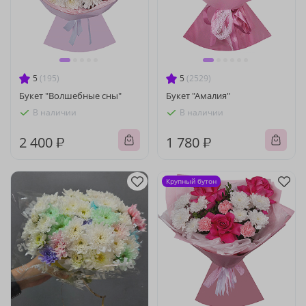
5
(195)
5
(2529)
Букет "Волшебные сны"
Букет "Амалия"
В наличии
В наличии
2 400 ₽
1 780 ₽
Крупный бутон