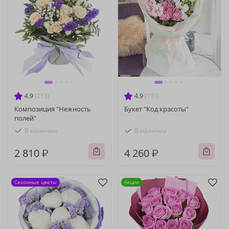
4.9
(213)
4.9
(193)
Композиция "Нежность
Букет "Код красоты"
полей"
В наличии
В наличии
2 810 ₽
4 260 ₽
Сезонные цветы
Акция