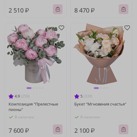
2 510 ₽
8 470 ₽
4.9
(259)
5
(339)
Композиция "Прелестные
Букет "Мгновения счастья"
пионы"
В наличии
В наличии
7 600 ₽
2 100 ₽