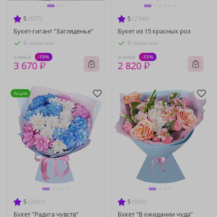
5
(677)
5
(2346)
Букет-гигант "Загляденье"
Букет из 15 красных роз
В наличии
В наличии
-10%
-15%
4 080 ₽
3 320 ₽
3 670 ₽
2 820 ₽
Акция
5
(2641)
5
(984)
Букет "Радуга чувств"
Букет "В ожидании чуда"