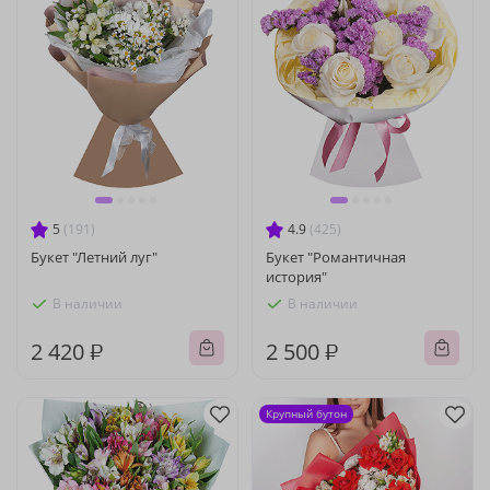
5
(191)
4.9
(425)
Букет "Летний луг"
Букет "Романтичная
история"
В наличии
В наличии
2 420 ₽
2 500 ₽
Крупный бутон