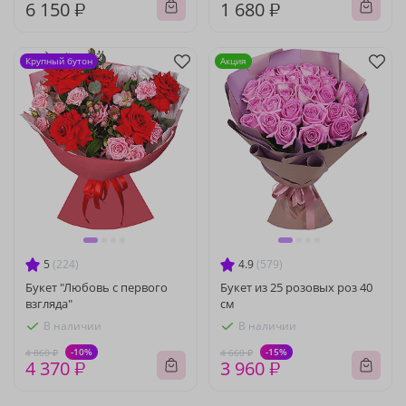
6 150 ₽
1 680 ₽
Крупный бутон
Акция
5
(224)
4.9
(579)
Букет "Любовь с первого
Букет из 25 розовых роз 40
взгляда"
см
В наличии
В наличии
-10%
-15%
4 860 ₽
4 660 ₽
4 370 ₽
3 960 ₽