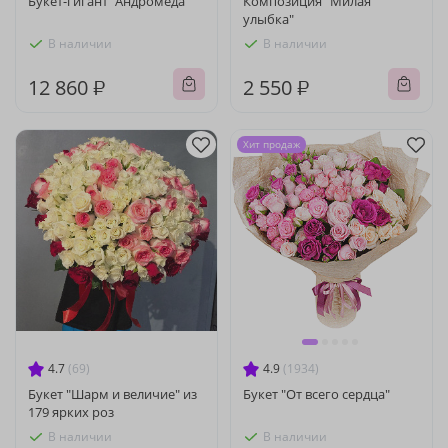
Букет-гигант "Андромеда"
Композиция "Милая
улыбка"
В наличии
В наличии
12 860 ₽
2 550 ₽
Хит продаж
4.7
(69)
4.9
(1934)
Букет "Шарм и величие" из
Букет "От всего сердца"
179 ярких роз
В наличии
В наличии