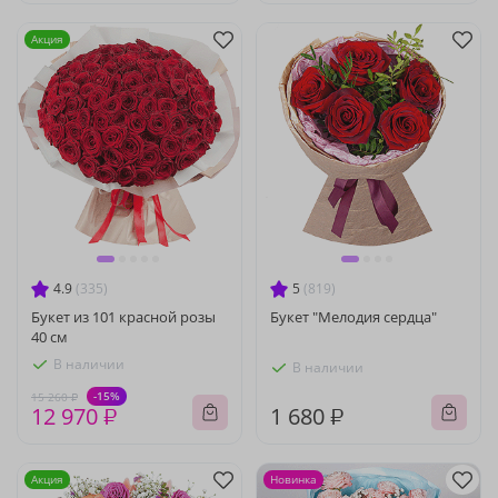
Акция
4.9
(335)
5
(819)
Букет из 101 красной розы
Букет "Мелодия сердца"
40 см
В наличии
В наличии
-15%
15 260 ₽
12 970 ₽
1 680 ₽
Акция
Новинка