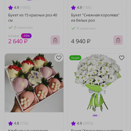
4.9
(1893)
4.9
(106)
Букет из 15 красных роз 40
Букет "Снежная королева"
см
из белых роз
В наличии
В наличии
-15%
3 110 ₽
2 640 ₽
4 940 ₽
Акция
4.8
(750)
4.9
(2903)
Клубника в шоколаде
Букет "Хризантема кустовая