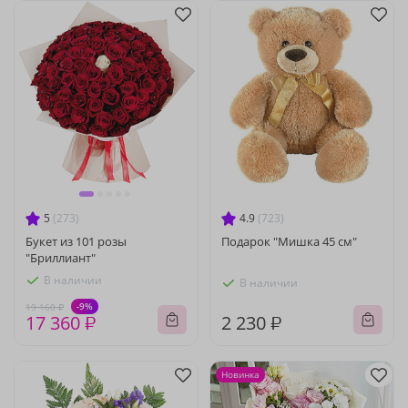
5
(273)
4.9
(723)
Букет из 101 розы
Подарок "Мишка 45 см"
"Бриллиант"
В наличии
В наличии
-9%
19 160 ₽
17 360 ₽
2 230 ₽
Новинка