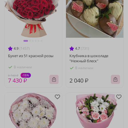
4.9
(1457)
4.7
(731)
Букет из 51 красной розы
Клубника в шоколаде
"Нежный блеск"
В наличии
В наличии
-15%
8 740 ₽
7 430 ₽
2 040 ₽