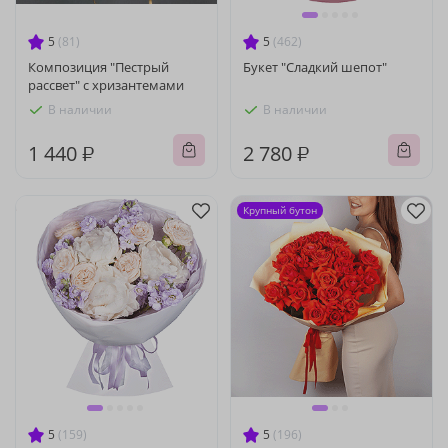
5
(81)
5
(462)
Композиция "Пестрый
Букет "Сладкий шепот"
рассвет" с хризантемами
В наличии
В наличии
1 440 ₽
2 780 ₽
Крупный бутон
5
(159)
5
(196)