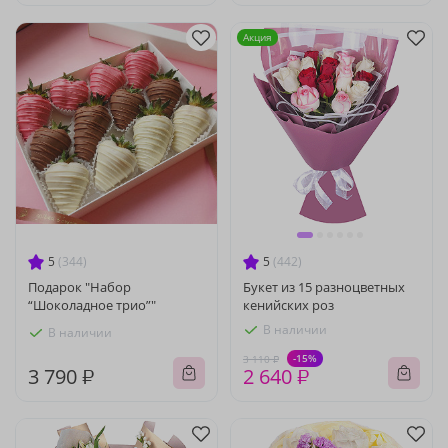
Акция
5
(344)
5
(442)
Подарок "Набор
Букет из 15 разноцветных
“Шоколадное трио”"
кенийских роз
В наличии
В наличии
-15%
3 110 ₽
3 790 ₽
2 640 ₽