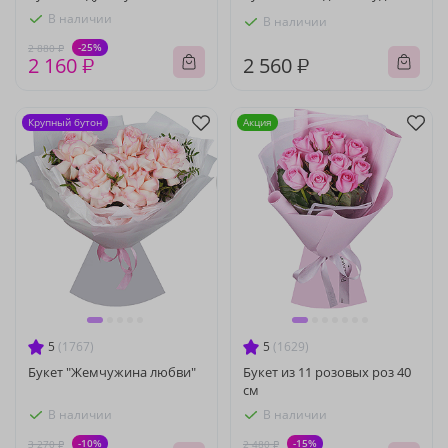
В наличии
В наличии
-25%
2 880 ₽
2 160 ₽
2 560 ₽
Крупный бутон
Акция
5
(1767)
5
(1629)
Букет "Жемчужина любви"
Букет из 11 розовых роз 40
см
В наличии
В наличии
-10%
-15%
3 270 ₽
2 480 ₽