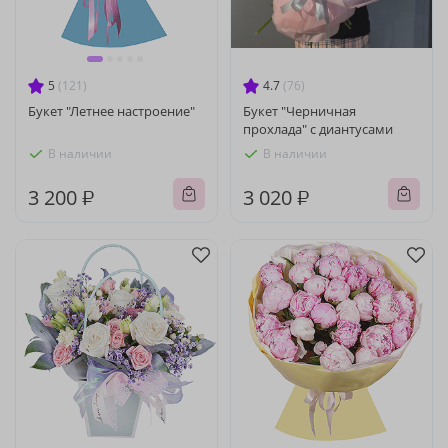
5
(121)
4.7
(76)
Букет "Летнее настроение"
Букет "Черничная
прохлада" с диантусами
В наличии
В наличии
3 200 ₽
3 020 ₽