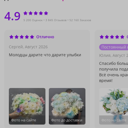
4.9
5 200 Оценок
3 845 Отзывов
52 160 Заказов
Отлично
Сергей,
Август 2026
Постоянный 
Молодцы дарите что дарите улыбки
Юлия,
Август 
Спасибо боль
получила пода
Всё очень кра
время!
Фото на сайте
Фото до доставки
Фото на сайте