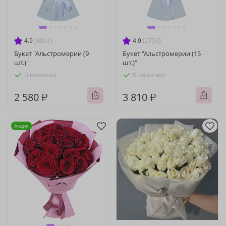
4.9
(4061)
4.9
(2759)
Букет "Альстромерии (9
Букет "Альстромерии (15
шт.)"
шт.)"
В наличии
В наличии
2 580 ₽
3 810 ₽
Акция