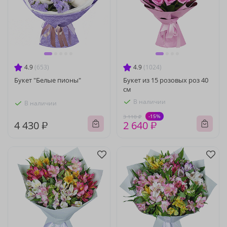
4.9
(653)
4.9
(1024)
Букет "Белые пионы"
Букет из 15 розовых роз 40
см
В наличии
В наличии
-15%
3 110 ₽
4 430 ₽
2 640 ₽