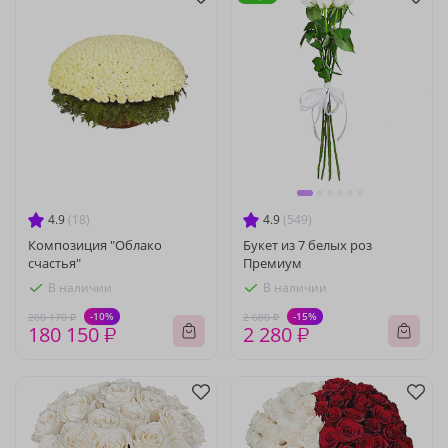
4.9
(18)
4.9
(549)
Композиция "Облако
Букет из 7 белых роз
счастья"
Премиум
В наличии
В наличии
-10%
-15%
200 170 ₽
2 680 ₽
180 150 ₽
2 280 ₽