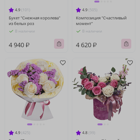
4.9
(101)
4.9
(505)
Букет "Снежная королева"
Композиция "Счастливый
из белых роз
момент"
В наличии
В наличии
4 940 ₽
4 620 ₽
4.9
(425)
4.8
(99)