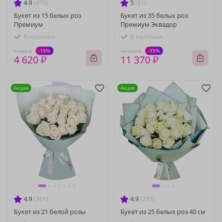
4.9
(479)
5
(81)
Букет из 15 белых роз
Букет из 35 белых роз
Премиум
Премиум Эквадор
В наличии
В наличии
-15%
-15%
5 440 ₽
13 380 ₽
4 620 ₽
11 370 ₽
Акция
Акция
4.9
(361)
4.9
(235)
Букет из 21 белой розы
Букет из 25 белых роз 40 см