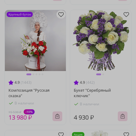
Крупный бутон
4.9
(1443)
4.9
(442)
Композиция "Русская
Букет "Серебряный
сказка"
ключик"
В наличии
В наличии
-10%
15 530 ₽
13 980 ₽
4 930 ₽
Акция