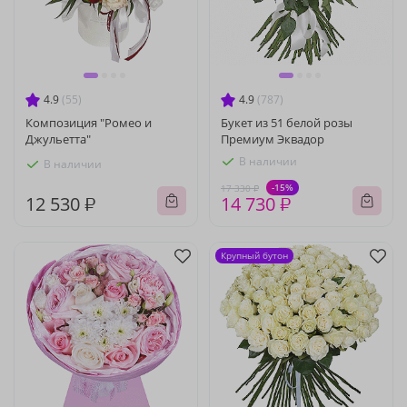
4.9
(55)
4.9
(787)
Композиция "Ромео и
Букет из 51 белой розы
Джульетта"
Премиум Эквадор
В наличии
В наличии
-15%
17 330 ₽
12 530 ₽
14 730 ₽
Крупный бутон