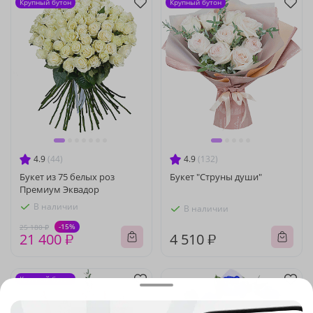
Крупный бутон
Крупный бутон
4.9
(44)
4.9
(132)
Букет из 75 белых роз
Букет "Струны души"
Премиум Эквадор
В наличии
В наличии
-15%
25 180 ₽
21 400 ₽
4 510 ₽
Крупный бутон