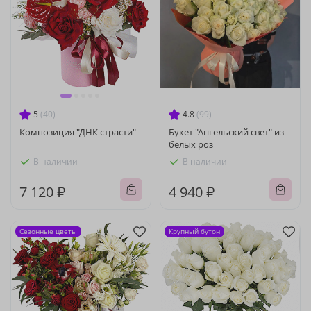
5
(40)
4.8
(99)
Композиция "ДНК страсти"
Букет "Ангельский свет" из
белых роз
В наличии
В наличии
7 120 ₽
4 940 ₽
Сезонные цветы
Крупный бутон