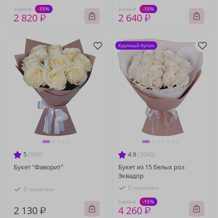
-15%
-15%
3 320 ₽
3 110 ₽
2 820 ₽
2 640 ₽
Крупный бутон
5
(960)
4.9
(3048)
Букет "Фаворит"
Букет из 15 белых роз
Эквадор
В наличии
В наличии
-15%
5 010 ₽
2 130 ₽
4 260 ₽