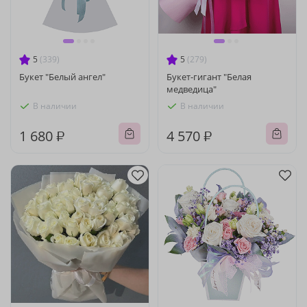
5
(339)
5
(279)
Букет "Белый ангел"
Букет-гигант "Белая
медведица"
В наличии
В наличии
1 680 ₽
4 570 ₽