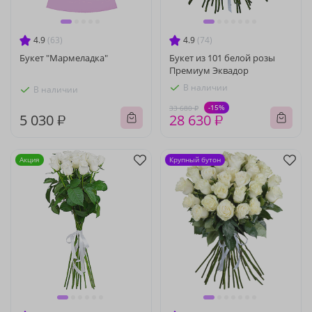
4.9
(63)
4.9
(74)
Букет "Мармеладка"
Букет из 101 белой розы
Премиум Эквадор
В наличии
В наличии
-15%
33 680 ₽
5 030 ₽
28 630 ₽
Акция
Крупный бутон