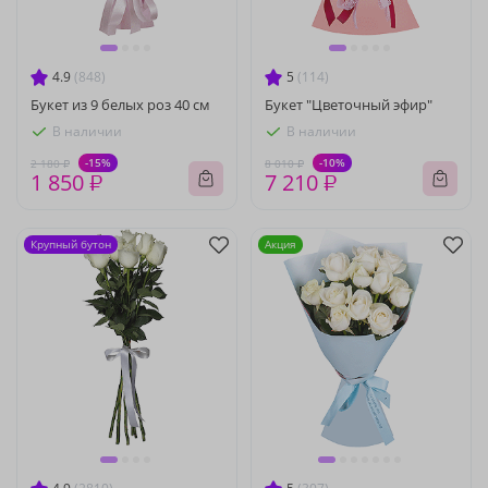
4.9
(848)
5
(114)
Букет из 9 белых роз 40 см
Букет "Цветочный эфир"
В наличии
В наличии
-15%
-10%
2 180 ₽
8 010 ₽
1 850 ₽
7 210 ₽
Крупный бутон
Акция