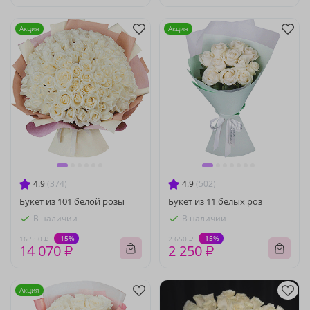
Акция
Акция
4.9
(374)
4.9
(502)
Букет из 101 белой розы
Букет из 11 белых роз
В наличии
В наличии
-15%
-15%
16 550 ₽
2 650 ₽
14 070 ₽
2 250 ₽
Акция