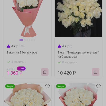
4.9
(1076)
4.7
(65)
Букет из 9 белых роз
Букет "Эквадорская метель"
из белых роз
В наличии
В наличии
-15%
2 310 ₽
1 960 ₽
10 420 ₽
Акция
Акция