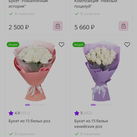
Букет "Романтичная
Композиция "Нежный
история"
поцелуй"
В наличии
В наличии
2 500 ₽
5 660 ₽
Акция
Акция
4.9
(951)
5
(662)
Букет из 15 белых роз
Букет из 15 белых
кенийских роз
В наличии
В наличии