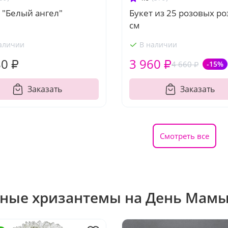
 "Белый ангел"
Букет из 25 розовых ро
см
аличии
В наличии
80 ₽
3 960 ₽
4 660 ₽
-15%
Заказать
Заказать
Смотреть все
ные хризантемы на День Мам