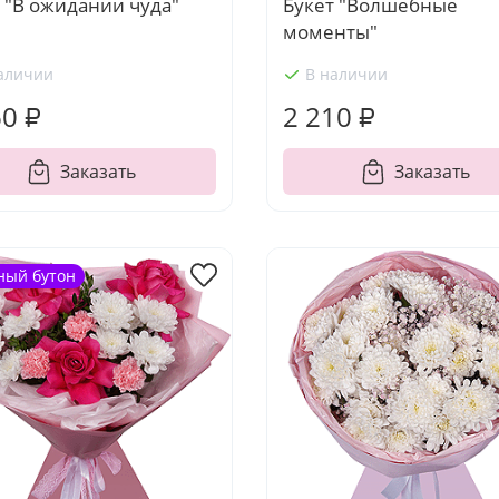
 "В ожидании чуда"
Букет "Волшебные
моменты"
аличии
В наличии
60 ₽
2 210 ₽
Заказать
Заказать
ный бутон