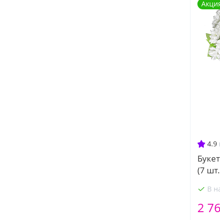
Акци
4.9
Букет
(7 шт.
В н
2 7