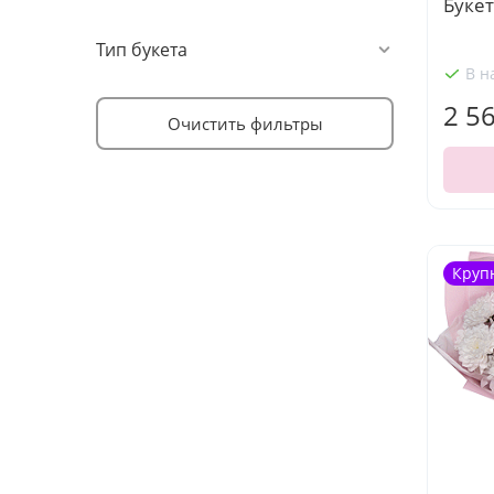
Букет
Тип букета
В н
2 5
Очистить фильтры
Круп