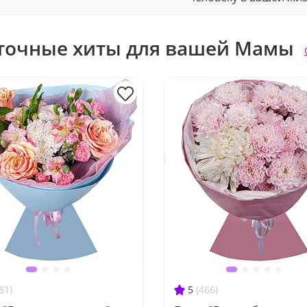
точные хиты для вашей Мамы
81)
5
(466)