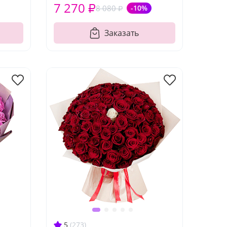
7 270 ₽
8 080 ₽
-10%
Заказать
5
(273)