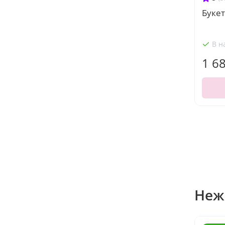
Букет
В н
1 6
Неж