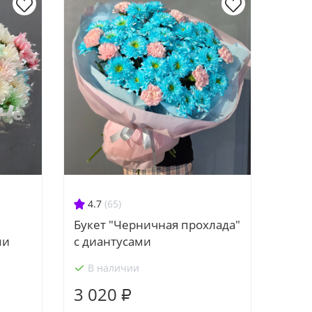
4.7
(65)
Букет "Черничная прохлада"
ми
с диантусами
В наличии
3 020 ₽