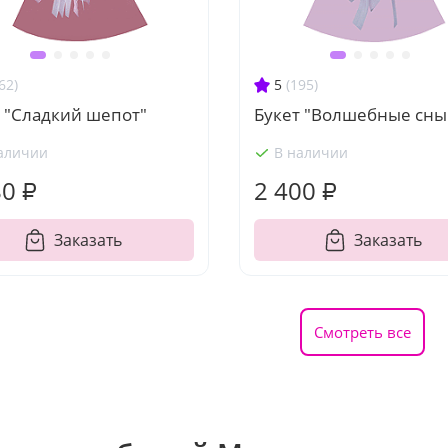
62)
5
(195)
 "Сладкий шепот"
Букет "Волшебные сны
аличии
В наличии
80 ₽
2 400 ₽
Заказать
Заказать
Смотреть все