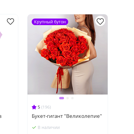
Крупный бутон
5
(196)
з
Букет-гигант "Великолепие"
В наличии