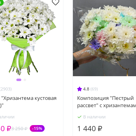
я
4.8
(69)
(2903)
Композиция "Пестрый
 "Хризантема кустовая
рассвет" с хризантема
)"
аличии
В наличии
60 ₽
1 440 ₽
3 250 ₽
-15%