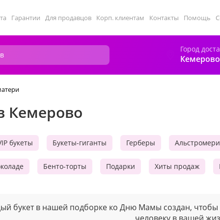
та
Гарантии
Для продавцов
Корп. клиентам
Контакты
Помощь
С
Город дост
Кемерово
матери
в Кемерово
VIP букеты
Букеты-гиганты
Герберы
Альстромер
околаде
Бенто-торты
Подарки
Хиты продаж
ый букет в нашей подборке ко Дню Мамы создан, чтобы 
человеку в вашей жиз