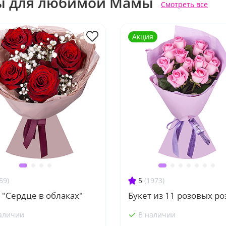
ы для любимой Мамы
Смотреть все
Акция
59)
5
(1973)
 "Сердце в облаках"
Букет из 11 розовых ро
аличии
В наличии