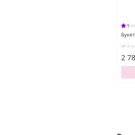
5
(4
Букет
В н
2 7