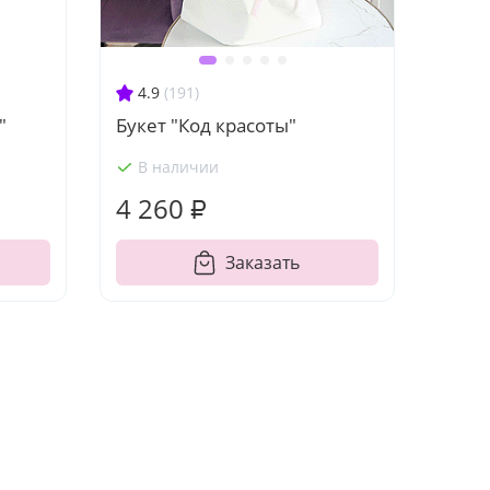
4.9
(191)
"
Букет "Код красоты"
В наличии
4 260 ₽
Заказать