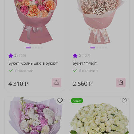
5
(269)
5
(127)
Букет "Солнышко в руках"
Букет "Флер"
В наличии
В наличии
4 310 ₽
2 660 ₽
Акция