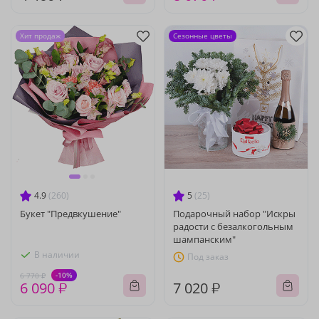
Хит продаж
Сезонные цветы
4.9
(260)
5
(25)
Букет "Предвкушение"
Подарочный набор "Искры
радости с безалкогольным
шампанским"
В наличии
Под заказ
-10%
6 770 ₽
6 090 ₽
7 020 ₽