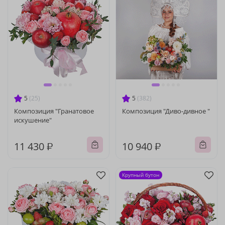
5
(25)
5
(382)
Композиция "Гранатовое
Композиция "Диво-дивное "
искушение"
11 430 ₽
10 940 ₽
Крупный бутон