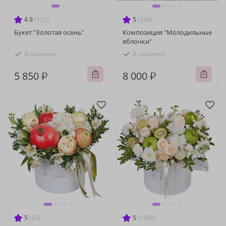
4.9
(112)
5
(346)
Букет "Золотая осень"
Композиция "Молодильные
яблочки"
В наличии
В наличии
5 850 ₽
8 000 ₽
5
(23)
5
(1898)