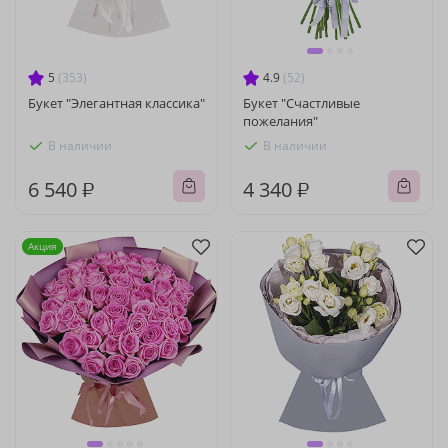
5
(353)
4.9
(52)
Букет "Элегантная классика"
Букет "Счастливые
пожелания"
В наличии
В наличии
6 540 ₽
4 340 ₽
Акция