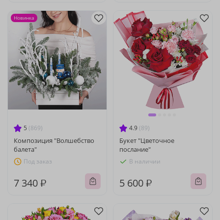
Новинка
5
(869)
4.9
(89)
Композиция "Волшебство
Букет "Цветочное
балета"
послание"
Под заказ
В наличии
7 340 ₽
5 600 ₽