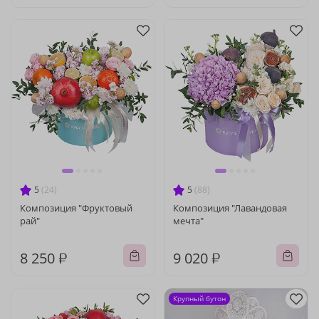
5
(24)
5
(88)
Композиция "Фруктовый
Композиция "Лавандовая
рай"
мечта"
8 250 ₽
9 020 ₽
Крупный бутон