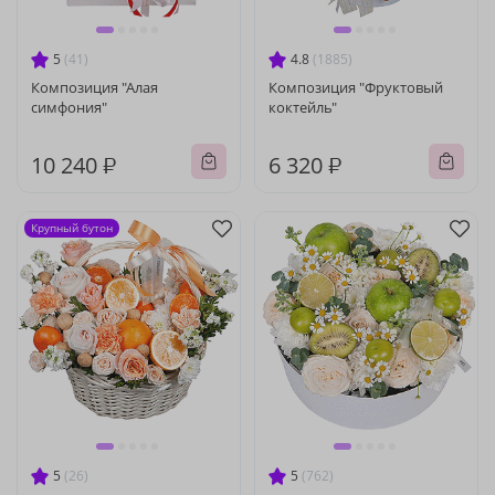
5
(41)
4.8
(1885)
Композиция "Алая
Композиция "Фруктовый
симфония"
коктейль"
10 240 ₽
6 320 ₽
Крупный бутон
5
(26)
5
(762)