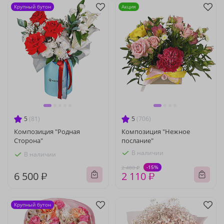
Крупный бутон
Акция
5
(81)
5
(706)
Композиция "Родная
Композиция "Нежное
Сторона"
послание"
В наличии
В наличии
-15%
2 480 ₽
6 500 ₽
2 110 ₽
Крупный бутон