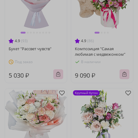
4.9
(93)
4.9
(86)
Букет "Рассвет чувств"
Композиция "Самая
любимая с медвежонком"
Под заказ
В наличии
5 030 ₽
9 090 ₽
Крупный бутон