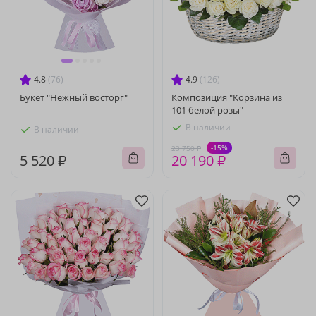
4.8
(76)
4.9
(126)
Букет "Нежный восторг"
Композиция "Корзина из
101 белой розы"
В наличии
В наличии
-15%
23 750 ₽
5 520 ₽
20 190 ₽