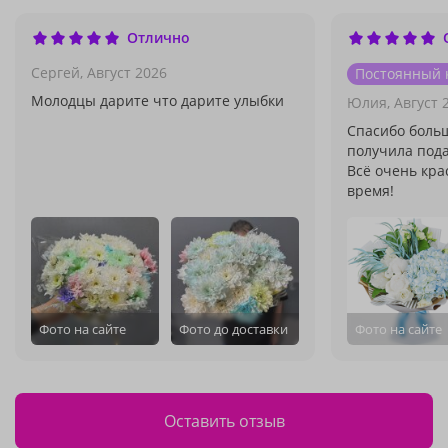
Отлично
Сергей,
Август 2026
Постоянный 
Молодцы дарите что дарите улыбки
Юлия,
Август 
Спасибо боль
получила пода
Всё очень кра
время!
Фото на сайте
Фото до доставки
Фото на сайте
Оставить отзыв