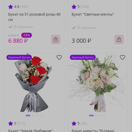
4.9
(385)
5
(508)
Букет из 51 розовой розы 40
Букет "Светлые мечты"
см
В наличии
В наличии
-15%
8 090 ₽
6 880 ₽
3 000 ₽
Крупный бутон
Крупный бутон
5
(515)
5
(26)
Букет "Земля Любимая"
Букет невесты "В плену