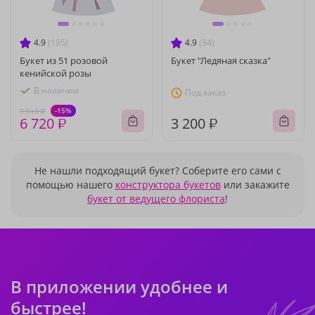
4.9
(195)
4.9
(34)
Букет из 51 розовой
Букет "Ледяная сказка"
кенийской розы
В наличии
Под заказ
-15%
7 910 ₽
6 720 ₽
3 200 ₽
Не нашли подходящий букет? Соберите его сами с
помощью нашего
конструктора букетов
или закажите
букет от ведущего флориста
!
В приложении удобнее и
быстрее!