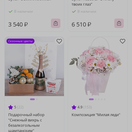
твоих глаз"
В наличии
В наличии
3 540 ₽
6 510 ₽
Сезонные цветы
5
(22)
4.9
(153)
Подарочный набор
Композиция "Милая леди"
"Снежный вихрь с
безалкогольным
шампанским"