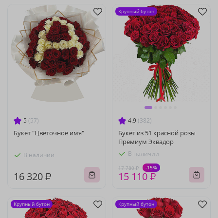
Крупный бутон
5
(57)
4.9
(382)
Букет "Цветочное имя"
Букет из 51 красной розы
Премиум Эквадор
В наличии
В наличии
-15%
17 780 ₽
16 320 ₽
15 110 ₽
Крупный бутон
Крупный бутон