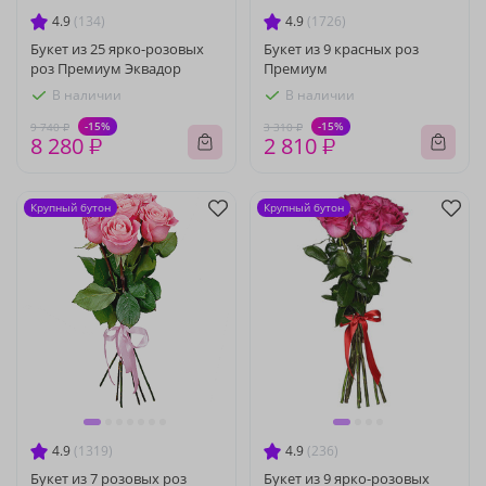
4.9
(134)
4.9
(1726)
Букет из 25 ярко-розовых
Букет из 9 красных роз
роз Премиум Эквадор
Премиум
В наличии
В наличии
-15%
-15%
9 740 ₽
3 310 ₽
8 280 ₽
2 810 ₽
Крупный бутон
Крупный бутон
4.9
(1319)
4.9
(236)
Букет из 7 розовых роз
Букет из 9 ярко-розовых