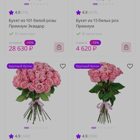
4.9
(74)
4.9
(479)
Букет из 101 белой розы
Букет из 15 белых роз
Премиум Эквадор
Премиум
В наличии
В наличии
-15%
-15%
33 680 ₽
5 440 ₽
28 630 ₽
4 620 ₽
Крупный бутон
Крупный бутон
4.9
(348)
4.9
(968)