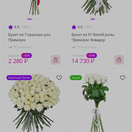
4.9
(3405)
4.9
(787)
Букет из 7 красных роз
Букет из 51 белой розы
Премиум
Премиум Эквадор
В наличии
В наличии
-15%
-15%
2 680 ₽
17 330 ₽
2 280 ₽
14 730 ₽
Крупный бутон
Акция