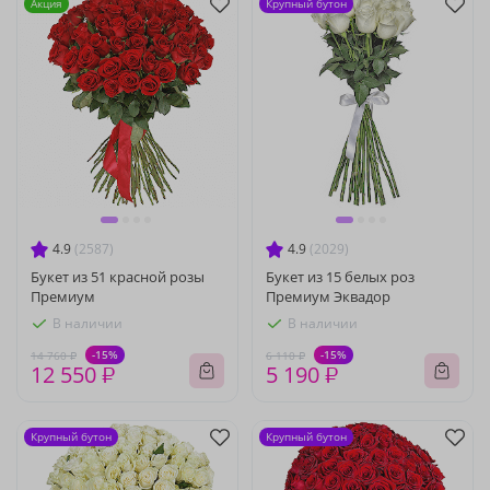
Акция
Крупный бутон
4.9
(2587)
4.9
(2029)
Букет из 51 красной розы
Букет из 15 белых роз
Премиум
Премиум Эквадор
В наличии
В наличии
-15%
-15%
14 760 ₽
6 110 ₽
12 550 ₽
5 190 ₽
Крупный бутон
Крупный бутон