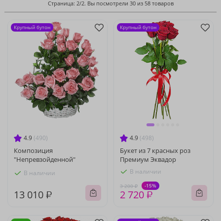
Страница: 2/2. Вы посмотрели 30 из 58 товаров
Крупный бутон
Крупный бутон
4.9
(490)
4.9
(498)
Композиция
Букет из 7 красных роз
"Непревзойденной"
Премиум Эквадор
В наличии
В наличии
-15%
3 200 ₽
13 010 ₽
2 720 ₽