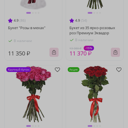
4.9
(86)
4.9
(54)
Букет "Розы в мехах"
Букет из 35 ярко-розовых
роз Премиум Эквадор
В наличии
В наличии
-15%
13 380 ₽
11 350 ₽
11 370 ₽
Крупный бутон
Акция