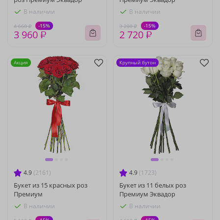
В наличии
В наличии
-15%
-15%
4 660 ₽
3 200 ₽
3 960 ₽
2 720 ₽
Акция
Крупный бутон
4.9
(2161)
4.9
(1723)
Букет из 15 красных роз
Букет из 11 белых роз
Премиум
Премиум Эквадор
В наличии
В наличии