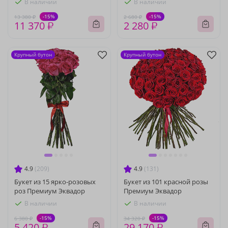
В наличии
В наличии
-15%
-15%
13 380 ₽
2 680 ₽
11 370 ₽
2 280 ₽
Крупный бутон
Крупный бутон
4.9
(209)
4.9
(131)
Букет из 15 ярко-розовых
Букет из 101 красной розы
роз Премиум Эквадор
Премиум Эквадор
В наличии
В наличии
-15%
-15%
6 380 ₽
34 320 ₽
5 420 ₽
29 170 ₽