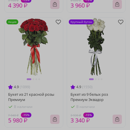
-15%
-15%
5 160 ₽
4 660 ₽
4 390 ₽
3 960 ₽
Акция
Крупный бутон
4.9
(1099)
4.9
(1550)
Букет из 21 красной розы
Букет из 9 белых роз
Премиум
Премиум Эквадор
В наличии
В наличии
-15%
-15%
7 040 ₽
3 930 ₽
5 980 ₽
3 340 ₽