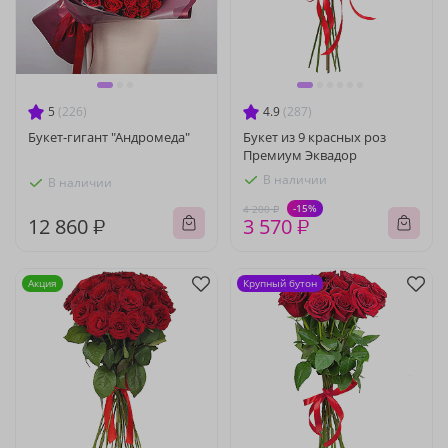
5
(226)
4.9
(287)
Букет-гигант "Андромеда"
Букет из 9 красных роз
Премиум Эквадор
В наличии
В наличии
-15%
4 200 ₽
12 860 ₽
3 570 ₽
Акция
Крупный бутон