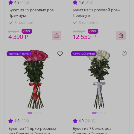
4.9
(442)
4.9
(313)
Букет из 15 розовых роз
Букет из 51 розовой розы
Премиум
Премиум
В наличии
В наличии
-15%
-15%
5 160 ₽
14 760 ₽
4 390 ₽
12 550 ₽
Крупный бутон
Крупный бутон
4.9
(226)
4.9
(2810)
Букет из 11 ярко-розовых
Букет из 7 белых роз
роз Премиум Эквадор
Премиум Эквадор