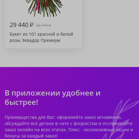
29 440
₽
32 710
₽
Букет из 101 красной и белой
розы Эквадор Премиум
В приложении удобнее и
быстрее!
Преимущества для Вас: оформляйте заказ мгновенно,
обсуждайте все детали в чате с флористом и отслеживайте
заказ онлайн на всех этапах. Плюс - эксклюзивные акции и
бонусы за каждый заказ!