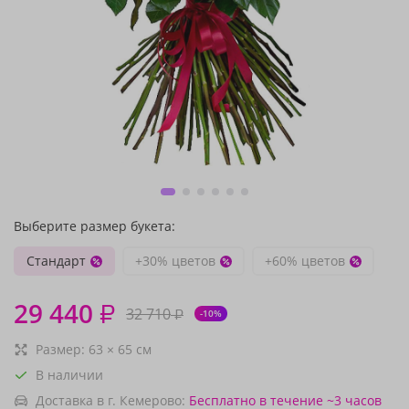
Выберите размер букета:
Стандарт
+30% цветов
+60% цветов
29 440
₽
32 710
₽
-10%
Размер:
63
×
65
см
В наличии
Доставка в г. Кемерово:
Бесплатно
в течение ~3 часов