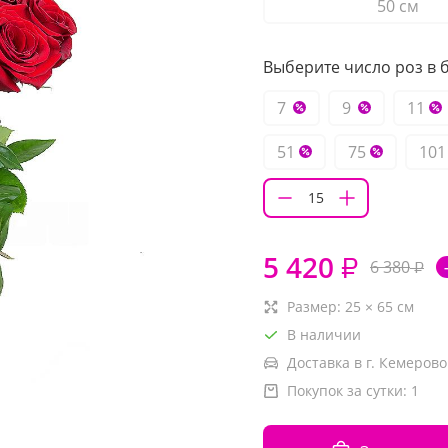
50 см
Выберите число роз в б
7
9
11
51
75
101
5 420
₽
6 380
₽
Размер:
25
×
65
см
В наличии
Доставка в г. Кемерово
Покупок за сутки:
1