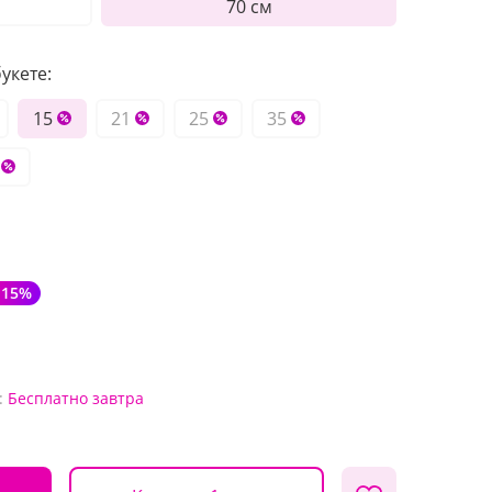
70 см
укете:
15
21
25
35
-15%
:
Бесплатно
завтра