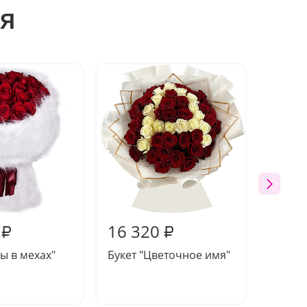
я
Акция
16 320
29 1
₽
₽
зы в мехах"
Букет "Цветочное имя"
Букет 
розы 
Эквад