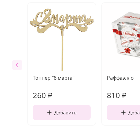
Топпер "8 марта"
Раффаэлло
260
810
₽
₽
Добавить
Доба