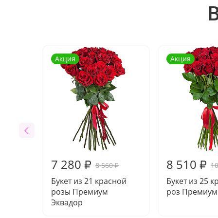
Акция
Акция
7 280
8 510
₽
₽
8 560
10
₽
Букет из 21 красной
Букет из 25 
розы Премиум
роз Премиум
Эквадор