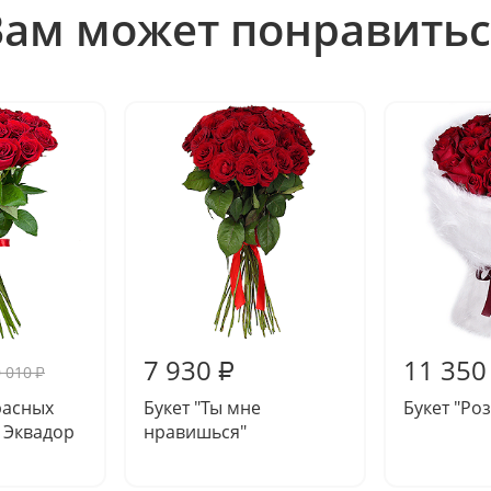
Вам может понравитьс
7 930
11 350
₽
 010
₽
красных
Букет "Ты мне
Букет "Ро
 Эквадор
нравишься"