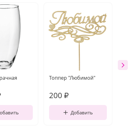
зрачная
Топпер "Любимой"
Открыт
работы
200
240
₽
₽
обавить
Добавить