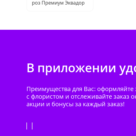
роз Премиум Эквадор
В приложении удо
Преимущества для Вас: оформляйте з
с флористом и отслеживайте заказ о
акции и бонусы за каждый заказ!