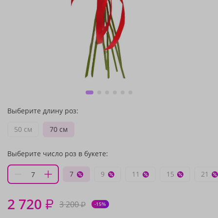
Выберите длину роз:
50 см
70 см
Выберите число роз в букете:
7
9
11
15
21
2 720
₽
3 200
₽
-15%