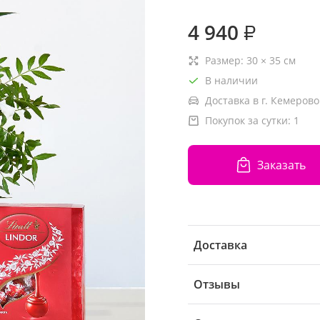
4 940
₽
Размер:
30
×
35
см
В наличии
Доставка в г. Кемерово
Покупок за сутки:
1
Заказать
Доставка
Отзывы