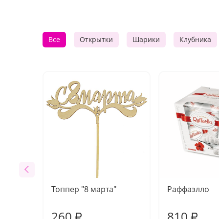
Все
Открытки
Шарики
Клубника
Топпер "8 марта"
Раффаэлло
260
810
₽
₽