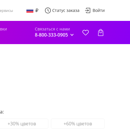
Статус заказа
Войти
ервисы
авки
Связаться с нами
8-800-333-0905
а:
+30% цветов
+60% цветов