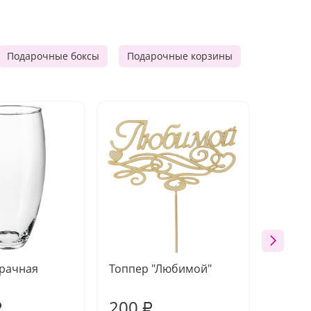
Подарочные боксы
Подарочные корзины
Продукто
зрачная
Топпер "Любимой"
Открыт
работы
200
240
₽
₽