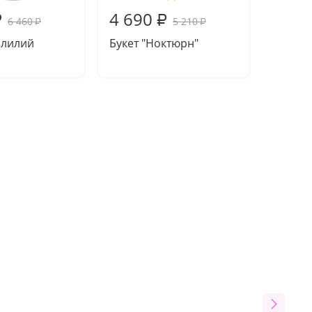
4 690
5 33
₽
₽
6 460
5 210
₽
₽
5 лилий
Букет "Ноктюрн"
Композ