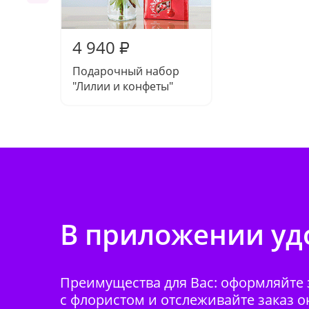
4 940
₽
Подарочный набор
"Лилии и конфеты"
В приложении удо
Преимущества для Вас: оформляйте з
с флористом и отслеживайте заказ о