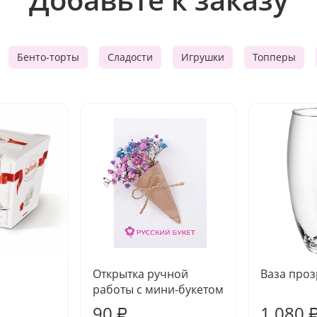
Бенто-торты
Сладости
Игрушки
Топперы
Открытка ручной
Ваза про
работы с мини-букетом
90
1 080
₽