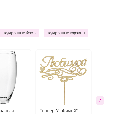
Подарочные боксы
Подарочные корзины
Продукто
зрачная
Топпер "Любимой"
Открыт