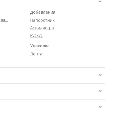
Добавления
рко-
Папоротник
Аспидистра
.
Рускус
Упаковка
Лента