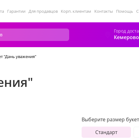
та
Гарантии
Для продавцов
Корп. клиентам
Контакты
Помощь
С
Город дост
Кемерово
ет "Дань уважения"
ения"
Выберите размер букет
Стандарт