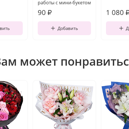
работы с мини-букетом
90
1 080
₽
вить
Добавить
Д
Вам может понравитьс