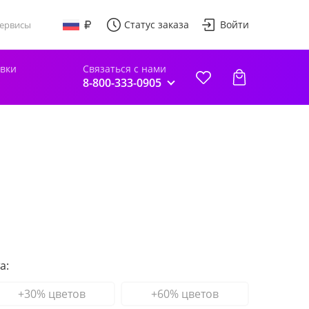
Статус заказа
Войти
ервисы
авки
Связаться с нами
8-800-333-0905
а:
+30% цветов
+60% цветов