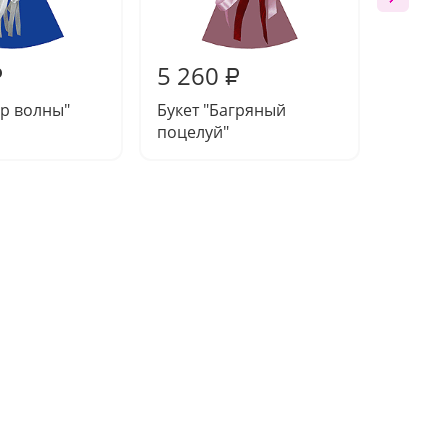
5 260
4 86
₽
₽
ор волны"
Букет "Багряный
Букет 
поцелуй"
пейза