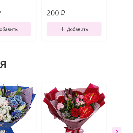
работы
200
240
₽
₽
обавить
Добавить
я