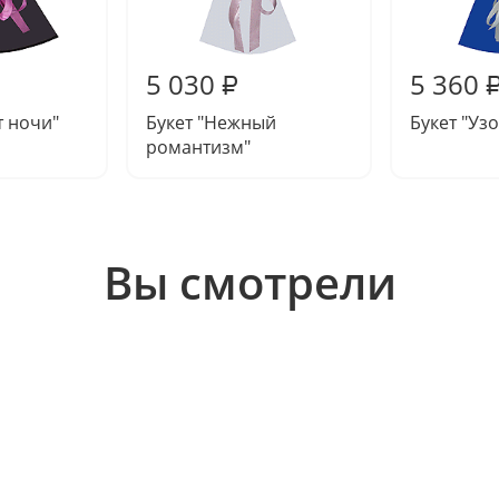
5 030
5 360
₽
т ночи"
Букет "Нежный
Букет "Уз
романтизм"
Вы смотрели