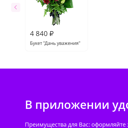
4 840
₽
Букет "Дань уважения"
В приложении удо
Преимущества для Вас: оформляйте з