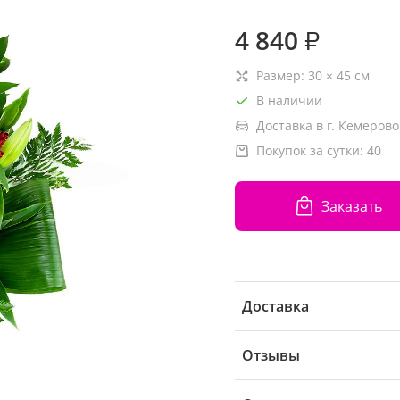
4 840
₽
Размер:
30
×
45
см
В наличии
Доставка в г. Кемерово
Покупок за сутки:
40
Заказать
Доставка
Отзывы