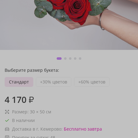
Выберите размер букета:
Стандарт
+30% цветов
+60% цветов
4 170
₽
Размер:
30
×
50
см
В наличии
Доставка в г. Кемерово:
Бесплатно
завтра
Покупок за сутки:
48