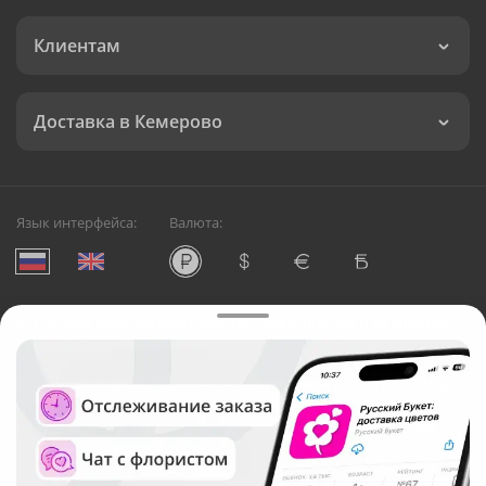
Клиентам
Доставка в Кемерово
Язык интерфейса:
Валюта:
©
Служба круглосуточной доставки цветов в Кемерово
Русский Букет, 2026
Общество с ограниченной ответственностью «Технология»
ОГРН: 1195476081745, ИНН: 5410081997
Юридический адрес: г. Новосибирск, ул. Ипподромская,
д.42, оф. 3