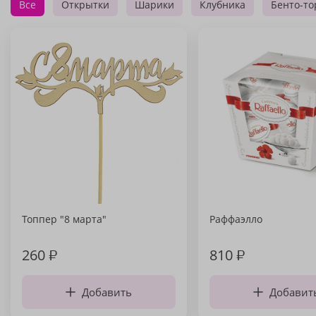
Все
Открытки
Шарики
Клубника
Бенто-то
Топпер "8 марта"
Раффаэлло
260
₽
810
₽
Добавить
Добавит