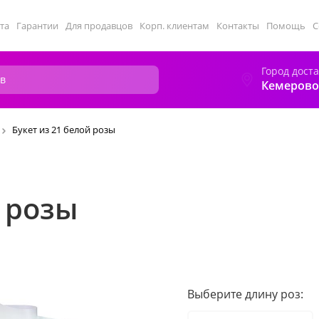
та
Гарантии
Для продавцов
Корп. клиентам
Контакты
Помощь
С
Город дост
Кемерово
Букет из 21 белой розы
й розы
Выберите длину роз: