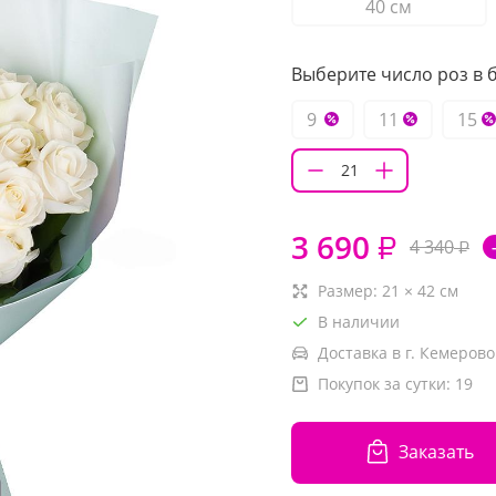
40 см
Выберите число роз в б
9
11
15
3 690
₽
4 340
₽
Размер:
21
×
42
см
В наличии
Доставка в г. Кемерово
Покупок за сутки:
19
Заказать