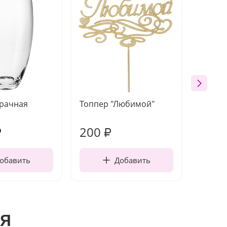
зрачная
Топпер "Любимой"
Открыт
работы
200
240
₽
₽
обавить
Добавить
я