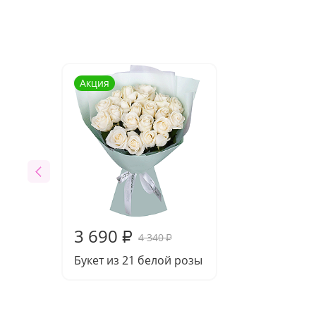
Акция
3 690
₽
4 340
₽
Букет из 21 белой розы