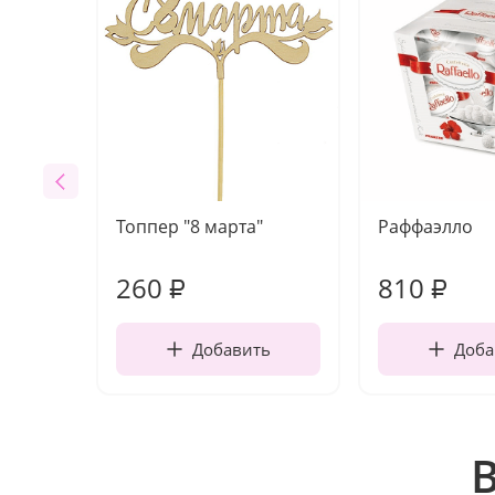
Топпер "8 марта"
Раффаэлло
260
810
₽
₽
Добавить
Доба