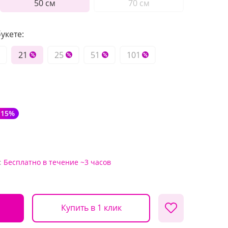
50 см
70 см
укете:
21
25
51
101
-15%
:
Бесплатно
в течение ~3 часов
Купить в 1 клик