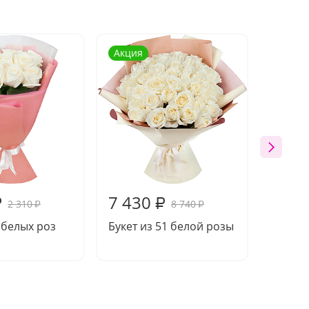
Акция
Акция
7 430
14 0
₽
₽
2 310
8 740
₽
₽
9 белых роз
Букет из 51 белой розы
Букет 
розы