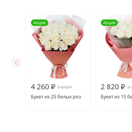
Акция
Акция
4 260
2 820
₽
₽
5 010
3 
₽
Букет из 25 белых роз
Букет из 15 б