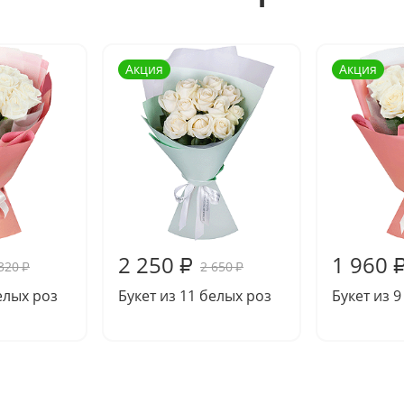
Акция
Акция
2 250
1 960
₽
320
2 650
₽
₽
елых роз
Букет из 11 белых роз
Букет из 