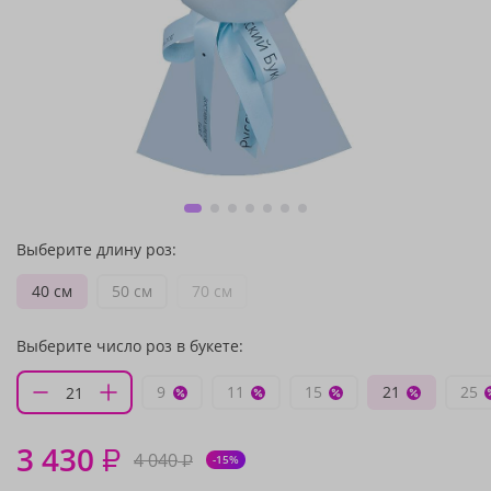
Выберите длину роз:
40 см
50 см
70 см
Выберите число роз в букете:
9
11
15
21
25
3 430
₽
4 040
₽
-15%