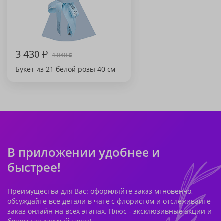
3 430
₽
4 040
₽
Букет из 21 белой розы 40 см
В приложении удобнее и
быстрее!
Преимущества для Вас: оформляйте заказ мгновенно,
обсуждайте все детали в чате с флористом и отслеживайте
заказ онлайн на всех этапах. Плюс - эксклюзивные акции и
бонусы за каждый заказ!