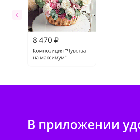
8 470
₽
Композиция "Чувства
на максимум"
В приложении удо