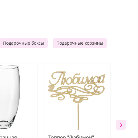
Подарочные боксы
Подарочные корзины
Продукто
зрачная
Топпер "Любимой"
Открыт