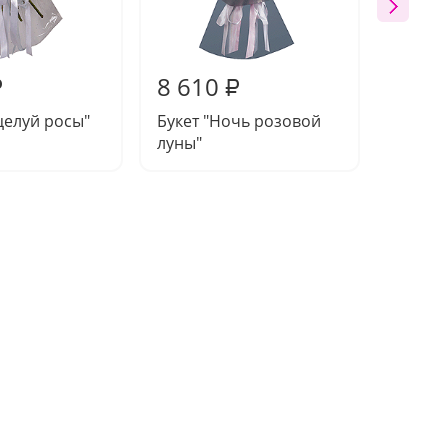
8 610
8 32
₽
₽
целуй росы"
Букет "Ночь розовой
Букет 
луны"
колыбе