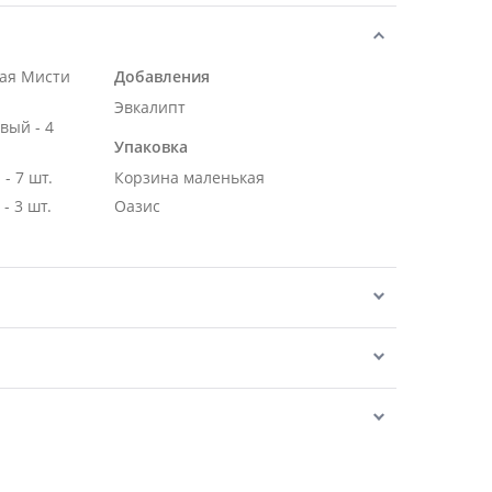
ная Мисти
Добавления
Эвкалипт
вый - 4
Упаковка
- 7 шт.
Корзина маленькая
Роза Эквадор белая 50 см - 3 шт.
Оазис