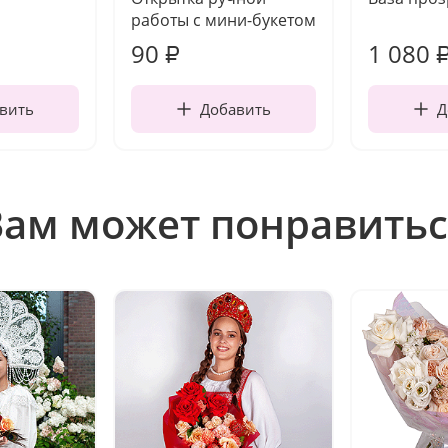
работы с мини-букетом
90
1 080
₽
вить
Добавить
Д
Вам может понравитьс