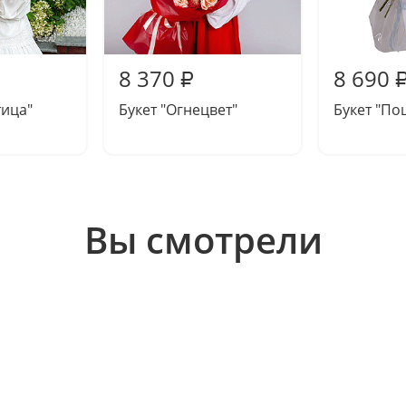
8 370
8 690
₽
тица"
Букет "Огнецвет"
Букет "По
Вы смотрели