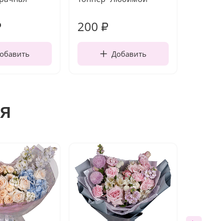
работы
200
240
₽
₽
обавить
Добавить
я