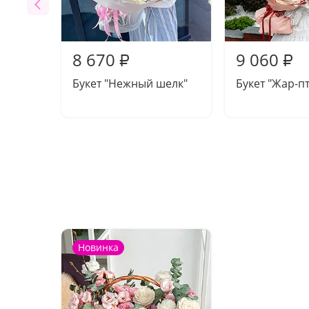
8 670
9 060
₽
₽
Букет "Нежный шелк"
Букет "Жар-п
Новинка