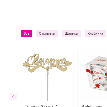
Все
Открытки
Шарики
Клубника
Топпер "8 марта"
Раффаэлло