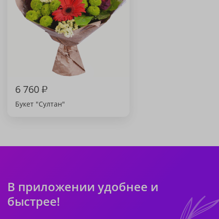
6 760
₽
Букет "Султан"
В приложении удобнее и
быстрее!