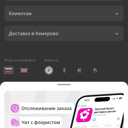
Клиентам
Доставка в Кемерово
Язык интерфейса:
Валюта:
©
Служба круглосуточной доставки цветов в Кемерово
Русский Букет, 2026
Общество с ограниченной ответственностью «Технология»
ОГРН: 1195476081745, ИНН: 5410081997
Юридический адрес: г. Новосибирск, ул. Ипподромская,
д.42, оф. 3