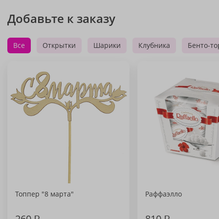
Добавьте к заказу
Все
Открытки
Шарики
Клубника
Бенто-то
Топпер "8 марта"
Раффаэлло
260
₽
810
₽