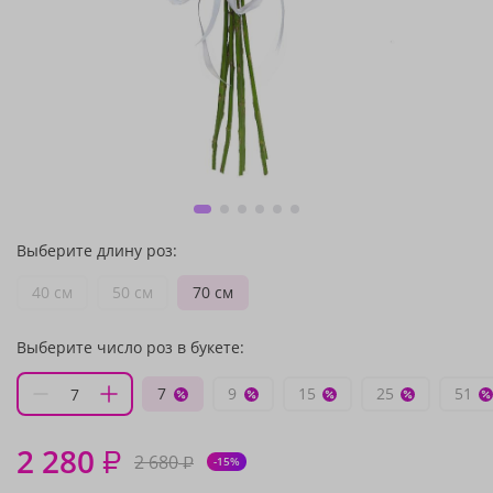
Выберите длину роз:
40 см
50 см
70 см
Выберите число роз в букете:
7
9
15
25
51
2 280
₽
2 680
₽
-15%