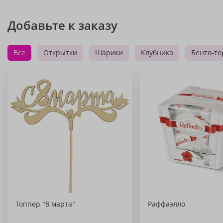
Добавьте к заказу
Все
Открытки
Шарики
Клубника
Бенто-то
Топпер "8 марта"
Раффаэлло