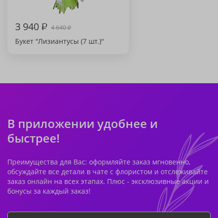
3 940
₽
4 640
₽
Букет "Лизиантусы (7 шт.)"
В приложении удобнее и
быстрее!
Преимущества для Вас: оформляйте заказ мгновенно,
обсуждайте все детали в чате с флористом и отслеживайте
заказ онлайн на всех этапах. Плюс - эксклюзивные акции и
бонусы за каждый заказ!