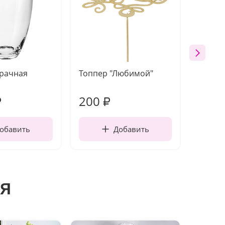
зрачная
Топпер "Любимой"
Открыт
работы
200
240
₽
₽
обавить
Добавить
я