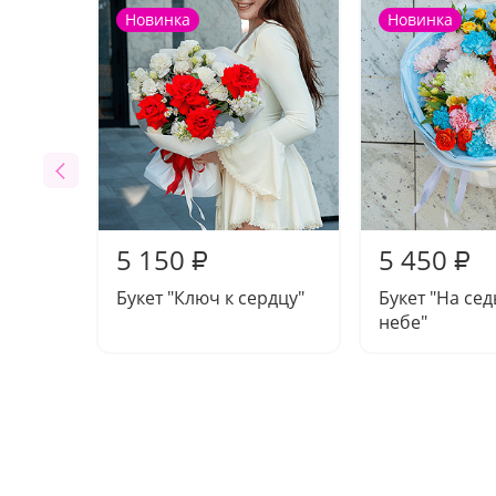
Новинка
Новинка
5 150
5 450
₽
₽
Букет "Ключ к сердцу"
Букет "На се
небе"