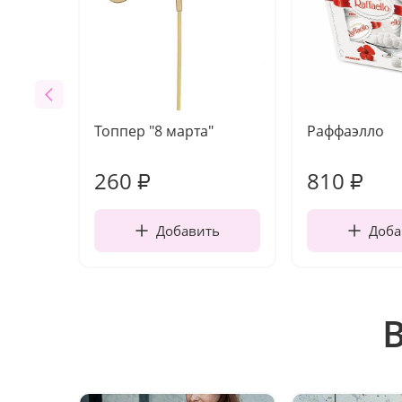
Топпер "8 марта"
Раффаэлло
260
810
₽
₽
Добавить
Доба