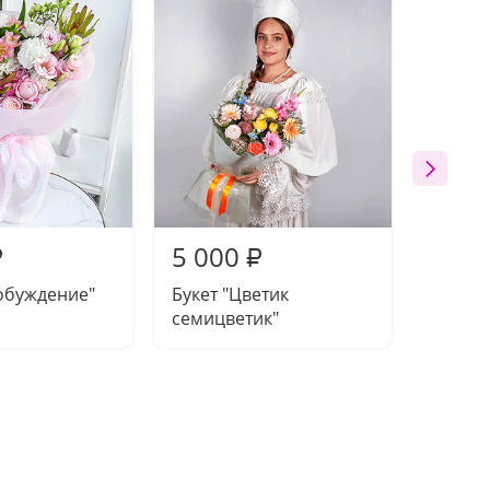
5 000
4 71
₽
₽
обуждение"
Букет "Цветик
Букет 
семицветик"