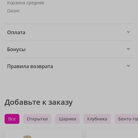
Корзина средняя
Оазис
Оплата
Бонусы
Правила возврата
Добавьте к заказу
Все
Открытки
Шарики
Клубника
Бенто-то