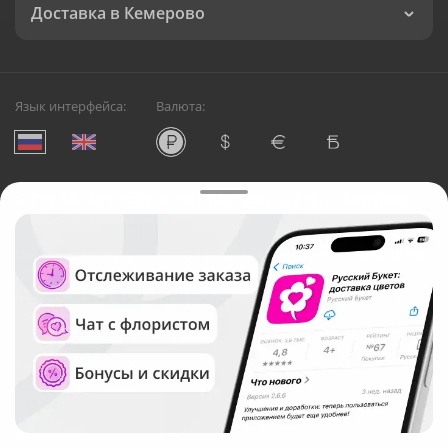
Доставка в Кемерово
Язык интерфейса:
Валюта:
©
Служба круглосуточной доставки цветов в Кемерово
Русский Букет, 2026
Общество с ограниченной ответственностью «Технология»
ОГРН: 1195476081745, ИНН: 5410081997
Юридический адрес: г. Новосибирск, ул. Ипподромская,
д.42, оф. 3
Рейтинг Русского букета