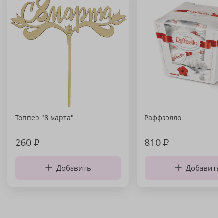
Топпер "8 марта"
Раффаэлло
260
₽
810
₽
Добавить
Добавит