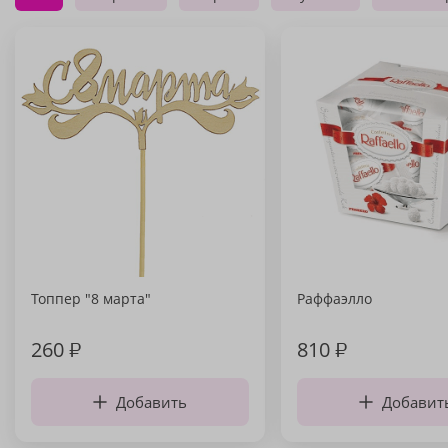
Топпер "8 марта"
Раффаэлло
260
₽
810
₽
Добавить
Добавит