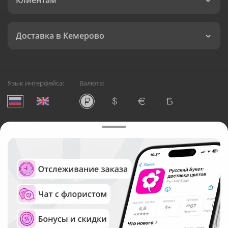
Клиентам
Доставка в Кемерово
Язык интерфейса:
Валюта:
©
Служба круглосуточной доставки цветов в Кемерово
Русский Букет, 2026
Общество с ограниченной ответственностью «Технология»
ОГРН: 1195476081745, ИНН: 5410081997
Юридический адрес: г. Новосибирск, ул. Ипподромская,
д.42, оф. 3
Рейтинг Русского букета