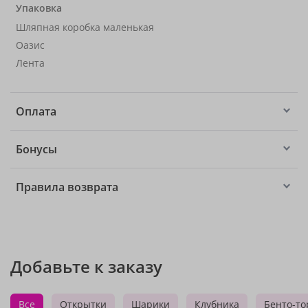
Упаковка
Шляпная коробка маленькая
Оазис
Лента
Оплата
Бонусы
Правила возврата
Добавьте к заказу
Все
Открытки
Шарики
Клубника
Бенто-то