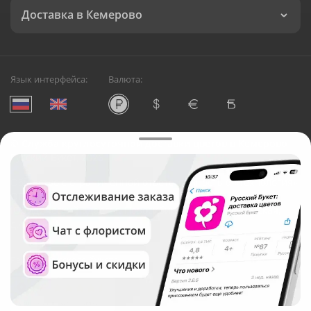
Доставка в Кемерово
Язык интерфейса:
Валюта:
©
Служба круглосуточной доставки цветов в Кемерово
Русский Букет, 2026
Общество с ограниченной ответственностью «Технология»
ОГРН: 1195476081745, ИНН: 5410081997
Юридический адрес: г. Новосибирск, ул. Ипподромская,
д.42, оф. 3
Рейтинг Русского букета