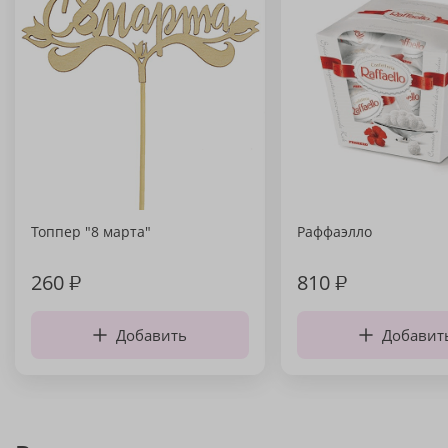
Топпер "8 марта"
Раффаэлло
260
₽
810
₽
Добавить
Добавит