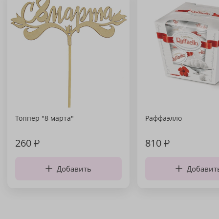
Топпер "8 марта"
Раффаэлло
260
₽
810
₽
Добавить
Добавит