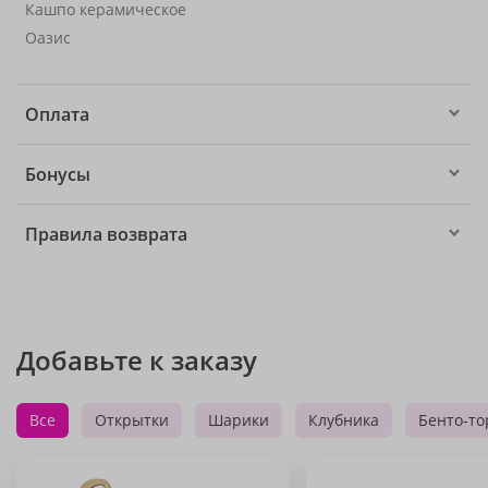
Кашпо керамическое
Оазис
Оплата
Бонусы
Правила возврата
Добавьте к заказу
Все
Открытки
Шарики
Клубника
Бенто-то