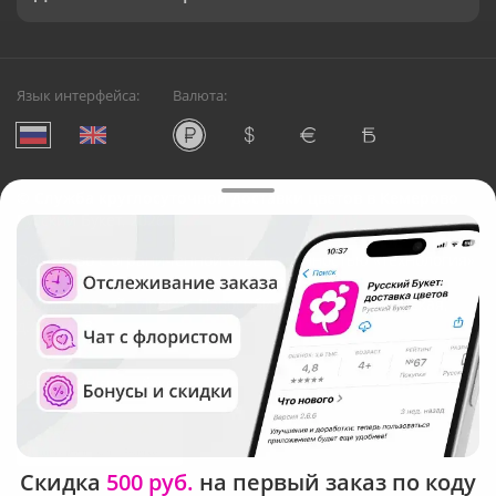
Язык интерфейса:
Валюта:
©
Служба круглосуточной доставки цветов в Кемерово
Русский Букет, 2026
Общество с ограниченной ответственностью «Технология»
ОГРН: 1195476081745, ИНН: 5410081997
Юридический адрес: г. Новосибирск, ул. Ипподромская,
д.42, оф. 3
Рейтинг Русского букета
Скидка
500 руб.
на первый заказ по коду