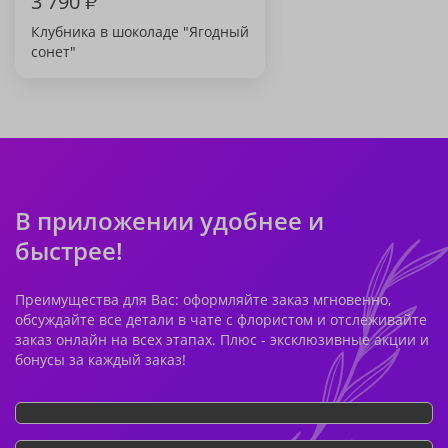
3 790
₽
Клубника в шоколаде "Ягодный
сонет"
В приложении удобнее и
быстрее!
Преимущества для Вас: оформляйте заказ мгновенно,
обсуждайте все детали в чате с флористом и отслеживайте
заказ онлайн на всех этапах. Плюс - эксклюзивные акции и
бонусы за каждый заказ!