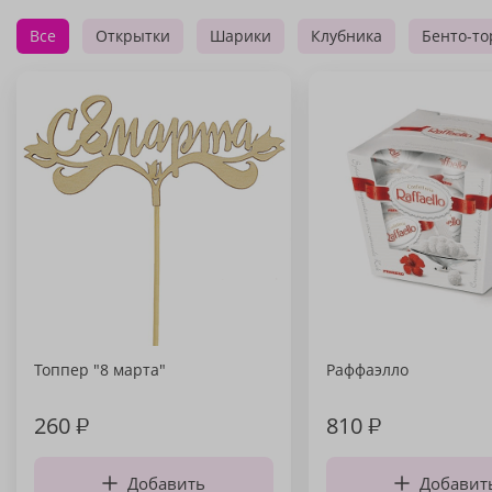
Все
Открытки
Шарики
Клубника
Бенто-то
Топпер "8 марта"
Раффаэлло
260
₽
810
₽
Добавить
Добавит