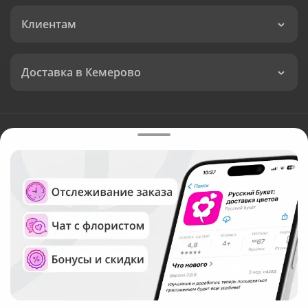
Клиентам
Доставка в Кемерово
Язык интерфейса:
Валюта:
©
Служба круглосуточной доставки цветов в Кемерово
Русский Букет, 2026
Общество с ограниченной ответственностью «Технология»
ОГРН: 1195476081745, ИНН: 5410081997
Юридический адрес: г. Новосибирск, ул. Ипподромская,
д.42, оф. 3