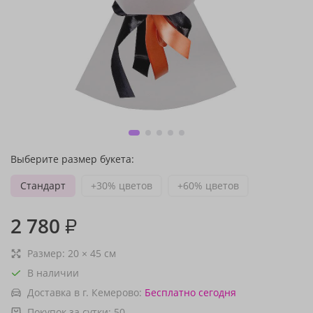
Выберите размер букета:
Стандарт
+30% цветов
+60% цветов
2 780
₽
Размер:
20
×
45
см
В наличии
Доставка в г. Кемерово:
Бесплатно
сегодня
Покупок за сутки:
50