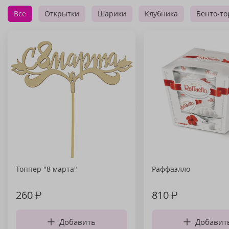
Все
Открытки
Шарики
Клубника
Бенто-то
Топпер "8 марта"
Раффаэлло
260
₽
810
₽
Добавить
Добавит