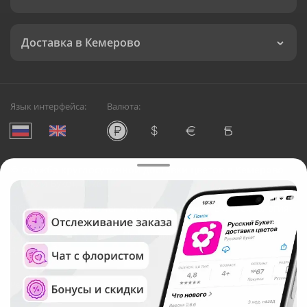
Доставка в Кемерово
Язык интерфейса:
Валюта:
©
Служба круглосуточной доставки цветов в Кемерово
Русский Букет, 2026
Общество с ограниченной ответственностью «Технология»
ОГРН: 1195476081745, ИНН: 5410081997
Юридический адрес: г. Новосибирск, ул. Ипподромская,
д.42, оф. 3
Рейтинг Русского букета