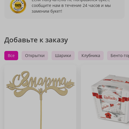
сообщите нам в течение 24 часов и мы
заменим букет!
Добавьте к заказу
Все
Открытки
Шарики
Клубника
Бенто-то