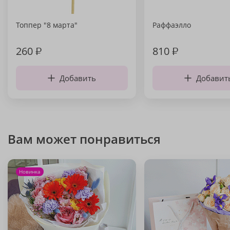
Топпер "8 марта"
Раффаэлло
260
₽
810
₽
Добавить
Добавит
Вам может понравиться
Новинка