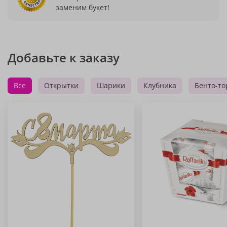
заменим букет!
Добавьте к заказу
Все
Открытки
Шарики
Клубника
Бенто-то