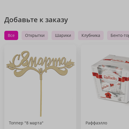
Добавьте к заказу
Все
Открытки
Шарики
Клубника
Бенто-то
Топпер "8 марта"
Раффаэлло