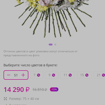
Оттенок цветов и цвет упаковки могут отличаться от
представленного на фото
Выберите число цветов в букете:
7
9
11
15
21
14 290
₽
16 810
₽
-15%
Размер:
75
×
40
см