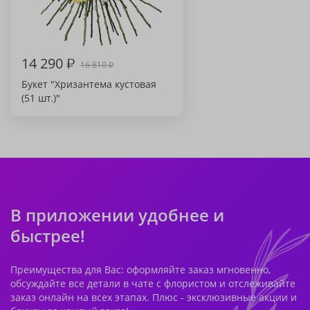
14 290
₽
16 810
₽
Букет "Хризантема кустовая
(51 шт.)"
В приложении удобнее и
быстрее!
Преимущества для Вас: оформляйте заказ мгновенно,
обсуждайте все детали в чате с флористом и отслеживайте
заказ онлайн на всех этапах. Плюс - эксклюзивные акции и