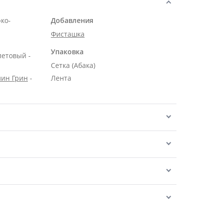
рко-
Добавления
Фисташка
Упаковка
летовый -
Сетка (Абака)
лин Грин
-
Лента