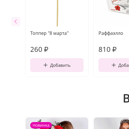
Топпер "8 марта"
Раффаэлло
260
810
₽
₽
Добавить
Доба
Новинка