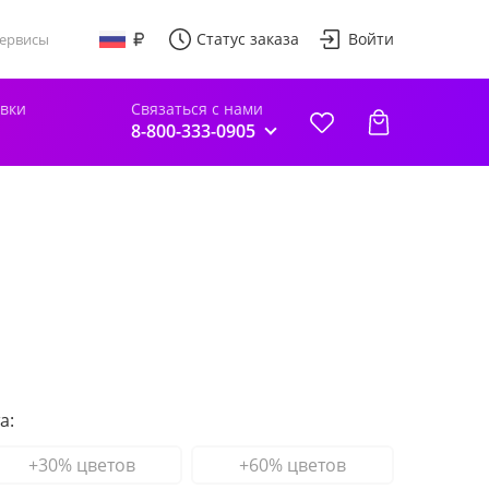
Статус заказа
Войти
ервисы
авки
Связаться с нами
8-800-333-0905
а:
+30% цветов
+60% цветов