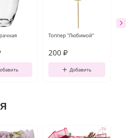
зрачная
Топпер "Любимой"
Открыт
работы
200
240
₽
₽
обавить
Добавить
я