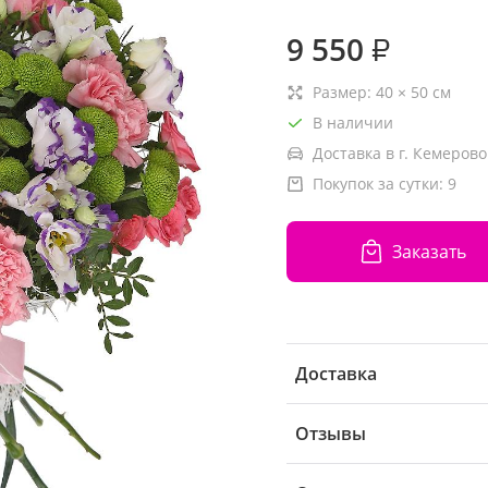
9 550
₽
Размер:
40
×
50
см
В наличии
Доставка в г. Кемерово
Покупок за сутки:
9
Заказать
Доставка
Отзывы