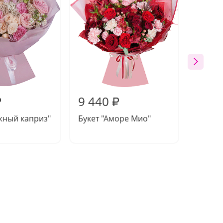
9 440
9 91
₽
₽
жный каприз"
Букет "Аморе Мио"
Букет 
волшеб