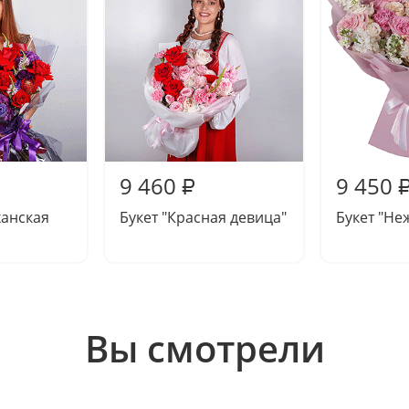
9 460
9 450
₽
ханская
Букет "Красная девица"
Букет "Не
Вы смотрели