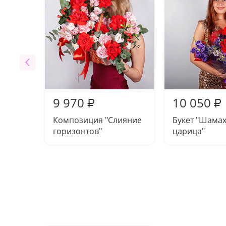
9 970
10 050
₽
₽
Композиция "Слияние
Букет "Шама
горизонтов"
царица"