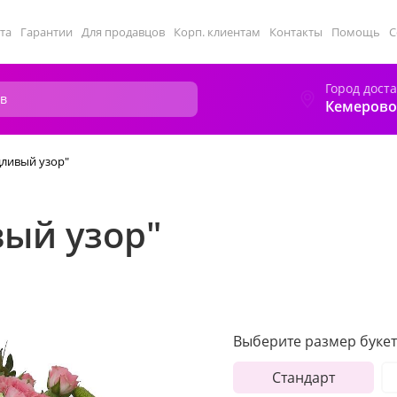
та
Гарантии
Для продавцов
Корп. клиентам
Контакты
Помощь
С
Город дост
Кемерово
дливый узор"
вый узор"
Выберите размер букет
Стандарт