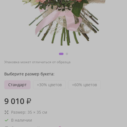
Упаковка может отличаться от образца
Выберите размер букета:
Стандарт
+30% цветов
+60% цветов
9 010
₽
Размер:
35
×
35
см
В наличии