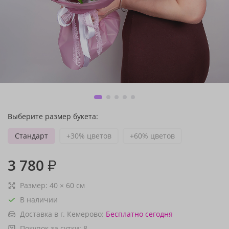
Выберите размер букета:
Стандарт
+30% цветов
+60% цветов
3 780
₽
Размер:
40
×
60
см
В наличии
Доставка в г. Кемерово:
Бесплатно
сегодня
Покупок за сутки:
8