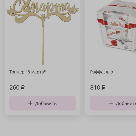
Топпер "8 марта"
Раффаэлло
260
₽
810
₽
Добавить
Добавит