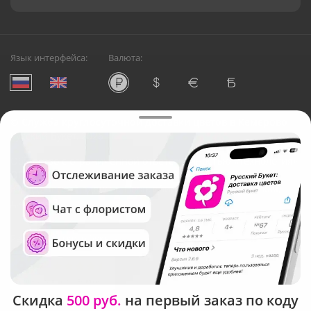
Язык интерфейса:
Валюта:
©
Служба круглосуточной доставки цветов в Кемерово
Русский Букет, 2026
Общество с ограниченной ответственностью «Технология»
ОГРН: 1195476081745, ИНН: 5410081997
Юридический адрес: г. Новосибирск, ул. Ипподромская,
д.42, оф. 3
Рейтинг Русского букета
Скидка
500 руб.
на первый заказ по коду