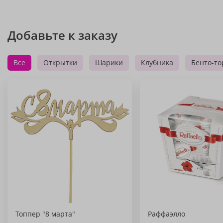
Добавьте к заказу
Все
Открытки
Шарики
Клубника
Бенто-то
Топпер "8 марта"
Раффаэлло