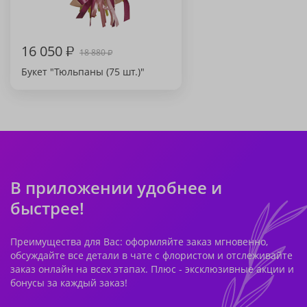
16 050
₽
18 880
₽
Букет "Тюльпаны (75 шт.)"
В приложении удобнее и
быстрее!
Преимущества для Вас: оформляйте заказ мгновенно,
обсуждайте все детали в чате с флористом и отслеживайте
заказ онлайн на всех этапах. Плюс - эксклюзивные акции и
бонусы за каждый заказ!