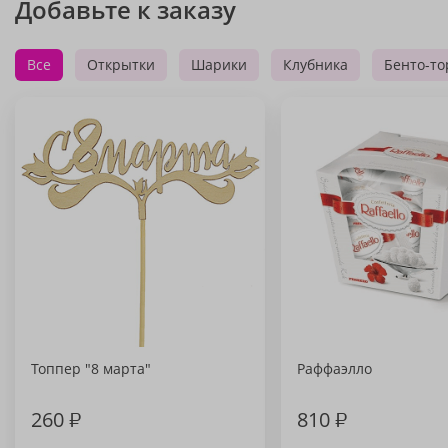
Добавьте к заказу
Все
Открытки
Шарики
Клубника
Бенто-то
Топпер "8 марта"
Раффаэлло
260
₽
810
₽