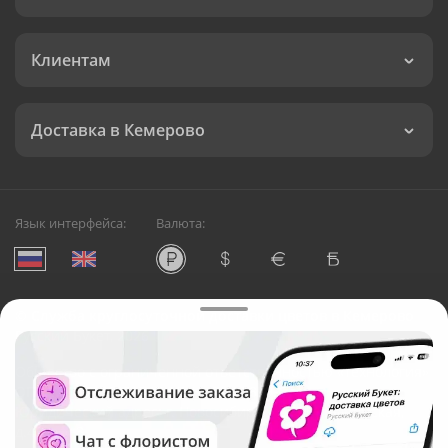
Клиентам
Доставка в Кемерово
Язык интерфейса:
Валюта:
©
Служба круглосуточной доставки цветов в Кемерово
Русский Букет, 2026
Общество с ограниченной ответственностью «Технология»
ОГРН: 1195476081745, ИНН: 5410081997
Юридический адрес: г. Новосибирск, ул. Ипподромская,
д.42, оф. 3