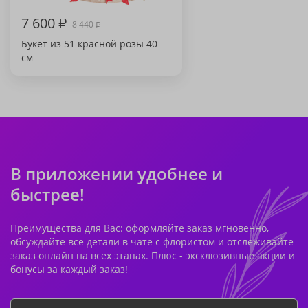
7 600
₽
8 440
₽
Букет из 51 красной розы 40
см
В приложении удобнее и
быстрее!
Преимущества для Вас: оформляйте заказ мгновенно,
обсуждайте все детали в чате с флористом и отслеживайте
заказ онлайн на всех этапах. Плюс - эксклюзивные акции и
бонусы за каждый заказ!