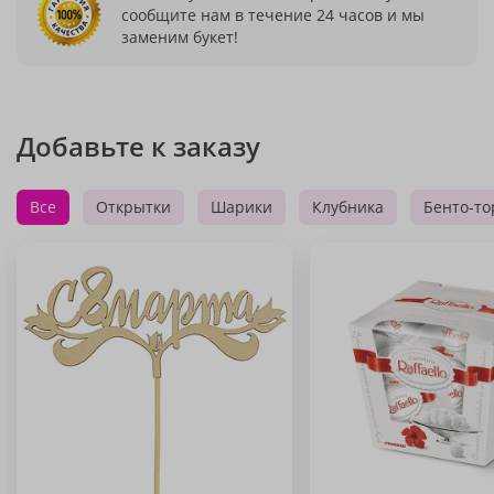
сообщите нам в течение 24 часов и мы
заменим букет!
Добавьте к заказу
Все
Открытки
Шарики
Клубника
Бенто-то