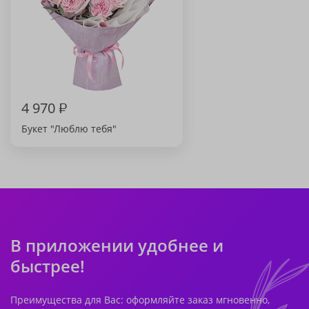
4 970
₽
Букет "Люблю тебя"
В приложении удобнее и
быстрее!
Преимущества для Вас: оформляйте заказ мгновенно,