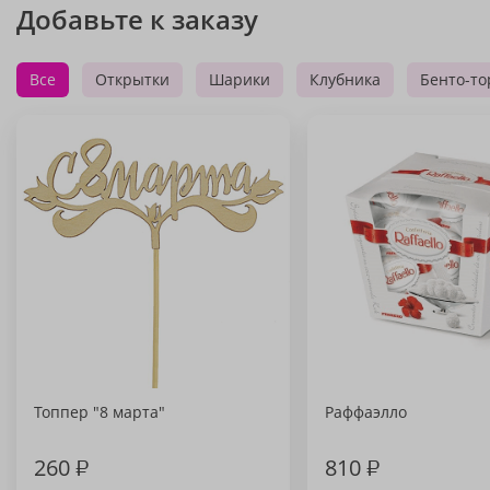
Добавьте к заказу
Все
Открытки
Шарики
Клубника
Бенто-то
Топпер "8 марта"
Раффаэлло
260
₽
810
₽