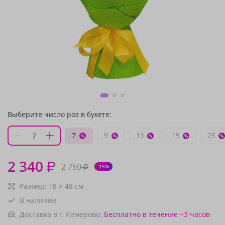
Выберите число роз в букете:
7
9
11
15
25
2 340
₽
2 750
₽
-15%
Размер:
18
×
48
см
В наличии
Доставка в г. Кемерово:
Бесплатно
в течение ~3 часов