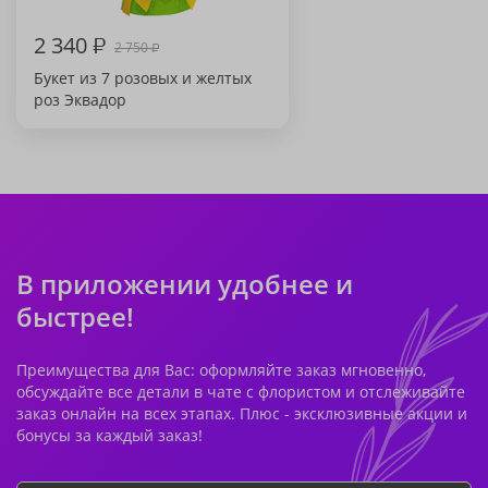
2 340
₽
2 750
₽
Букет из 7 розовых и желтых
роз Эквадор
В приложении удобнее и
быстрее!
Преимущества для Вас: оформляйте заказ мгновенно,
обсуждайте все детали в чате с флористом и отслеживайте
заказ онлайн на всех этапах. Плюс - эксклюзивные акции и
бонусы за каждый заказ!