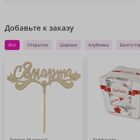
Добавьте к заказу
Все
Открытки
Шарики
Клубника
Бенто-то
Топпер "8 марта"
Раффаэлло