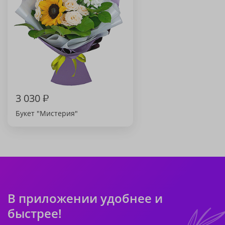
3 030
₽
Букет "Мистерия"
В приложении удобнее и
быстрее!