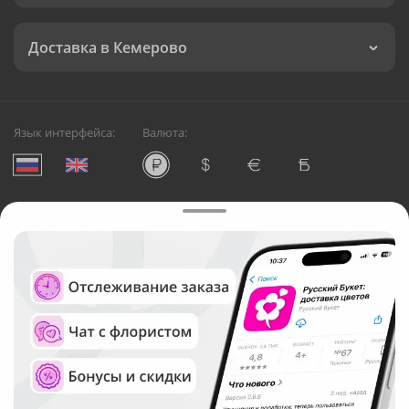
Доставка в Кемерово
Язык интерфейса:
Валюта:
©
Служба круглосуточной доставки цветов в Кемерово
Русский Букет, 2026
Общество с ограниченной ответственностью «Технология»
ОГРН: 1195476081745, ИНН: 5410081997
Юридический адрес: г. Новосибирск, ул. Ипподромская,
д.42, оф. 3
Рейтинг Русского букета