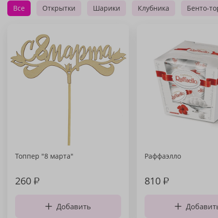
Все
Открытки
Шарики
Клубника
Бенто-то
Топпер "8 марта"
Раффаэлло
260
₽
810
₽
Добавить
Добавит