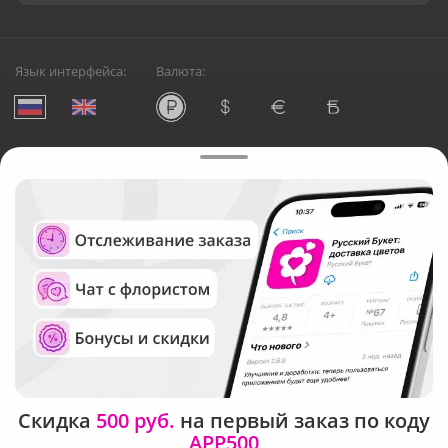
Язык интерфейса:
Валюта:
©
Служба круглосуточной доставки цветов в Кемерово
Русский Букет, 2026
Общество с ограниченной ответственностью «Технология»
ОГРН: 1195476081745, ИНН: 5410081997
Юридический адрес: г. Новосибирск, ул. Ипподромская,
д.42, оф. 3
Рейтинг Русского букета
Скидка
500 руб.
на первый заказ по коду
APP500