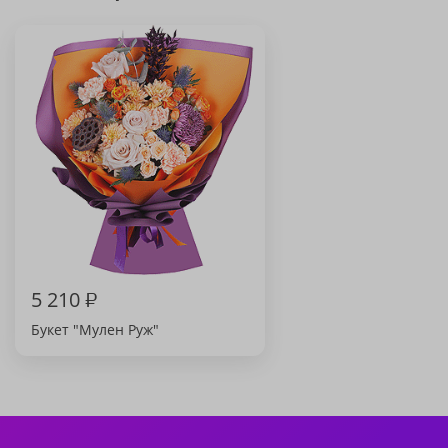
5 210
₽
Букет "Мулен Руж"