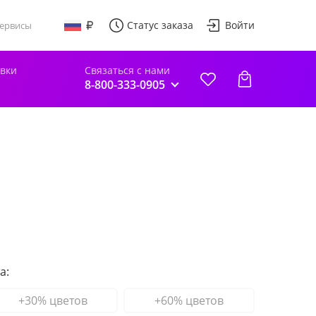
Статус заказа
Войти
ервисы
авки
Связаться с нами
8-800-333-0905
а:
+30% цветов
+60% цветов