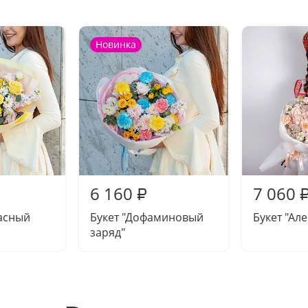
Новинка
6 160
7 060
₽
асный
Букет "Дофаминовый
Букет "Ал
заряд"