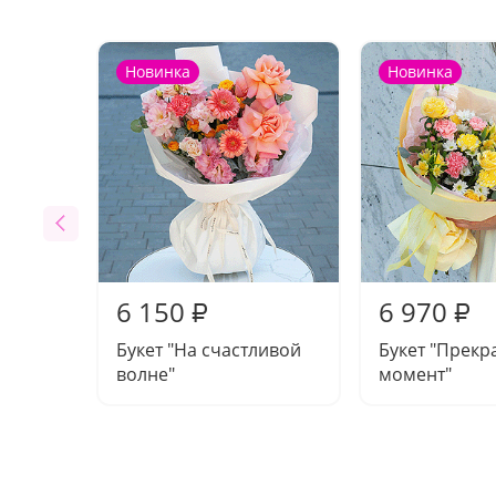
Новинка
Новинка
6 150
6 970
₽
₽
Букет "На счастливой
Букет "Прекр
волне"
момент"