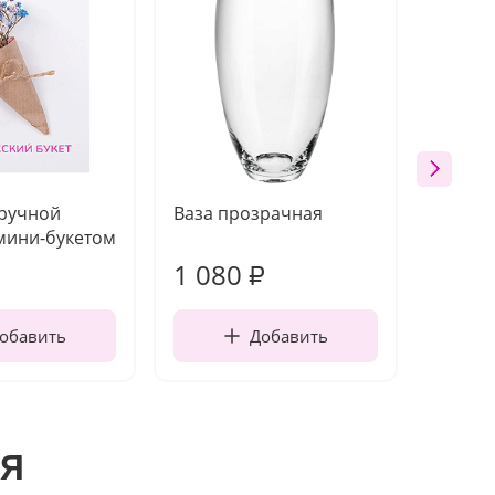
 ручной
Ваза прозрачная
Топпе
мини-букетом
1 080
200
₽
обавить
Добавить
я