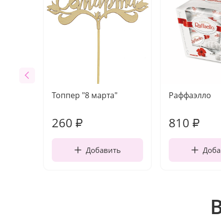
Топпер "8 марта"
Раффаэлло
260
810
₽
₽
Добавить
Доба