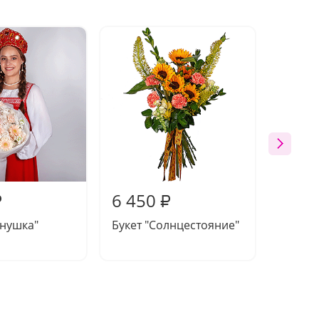
6 450
6 10
₽
₽
енушка"
Букет "Солнцестояние"
Букет 