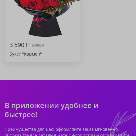
3 590
₽
3 990
₽
Букет "Кармен"
В приложении удобнее и
быстрее!
Преимущества для Вас: оформляйте заказ мгновенно,
обсуждайте все детали в чате с флористом и отслеживайте