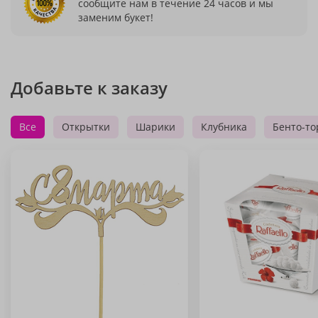
сообщите нам в течение 24 часов и мы
заменим букет!
Добавьте к заказу
Все
Открытки
Шарики
Клубника
Бенто-то