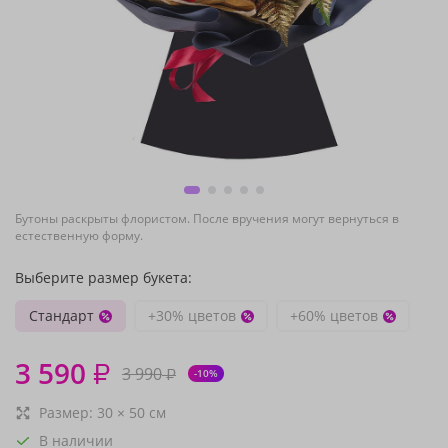
Бутоны раскрыты флористом. После вручения могут вернуться в
естественную форму.
Выберите размер букета:
Стандарт
+30% цветов
+60% цветов
3 590
₽
3 990
₽
-10%
Размер:
30
×
50
см
В наличии