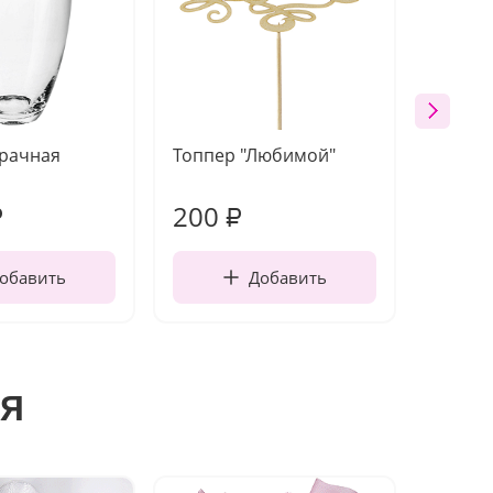
зрачная
Топпер "Любимой"
Открыт
работы
200
240
₽
₽
обавить
Добавить
я