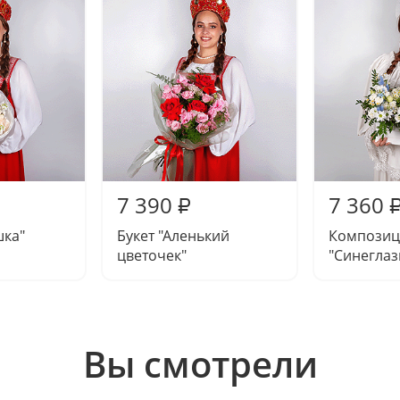
7 390
7 360
₽
шка"
Букет "Аленький
Композиц
цветочек"
"Синеглаз
Вы смотрели