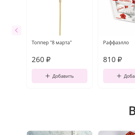
Топпер "8 марта"
Раффаэлло
260
810
₽
₽
Добавить
Доба