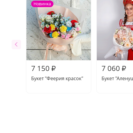
Новинка
7 150
7 060
₽
₽
Букет "Феерия красок"
Букет "Алену