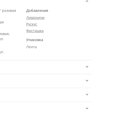
' розовая
Добавления
Лимониум
ая
Рускус
Фисташка
мовая,
шт.
Упаковка
Лента
шт.