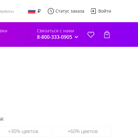
Статус заказа
Войти
ервисы
авки
Связаться с нами
8-800-333-0905
а:
+30% цветов
+60% цветов