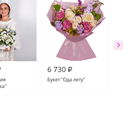
6 730
6 79
₽
₽
ия
Букет "Ода лету"
Букет 
ка"