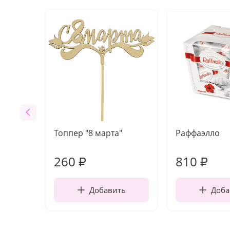
Топпер "8 марта"
Раффаэлло
260
810
₽
₽
Добавить
Доба