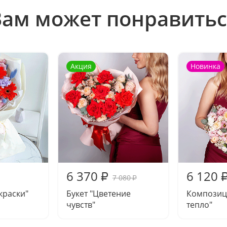
Вам может понравитьс
Акция
Новинка
6 370
6 120
₽
7 080
₽
краски"
Букет "Цветение
Композиц
чувств"
тепло"