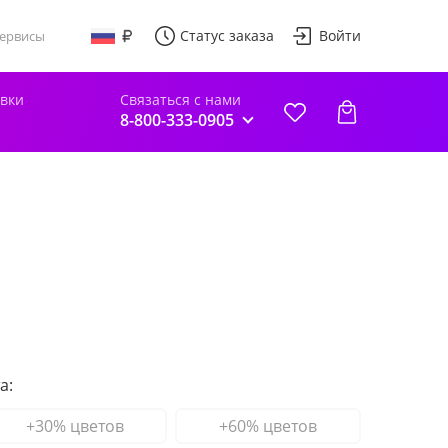
Статус заказа
Войти
ервисы
авки
Связаться с нами
8-800-333-0905
а:
+30% цветов
+60% цветов