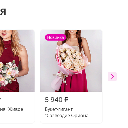
я
Новинка
5 940
6 76
₽
₽
ия "Живое
Букет-гигант
Букет 
"Созвездие Ориона"