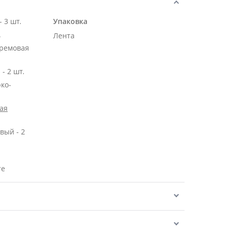
 3 шт.
Упаковка
.
Лента
кремовая
- 2 шт.
рко-
ая
вый - 2
те