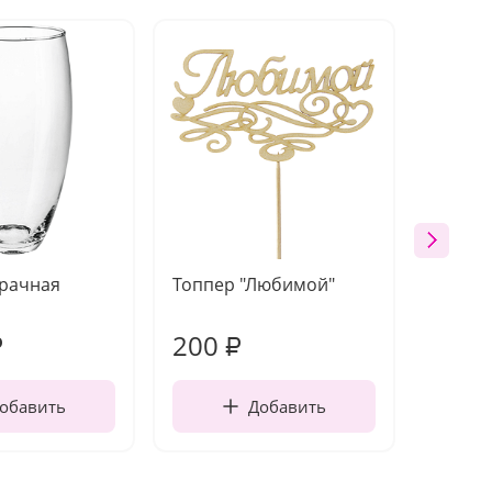
зрачная
Топпер "Любимой"
Открыт
работы
200
240
₽
₽
обавить
Добавить