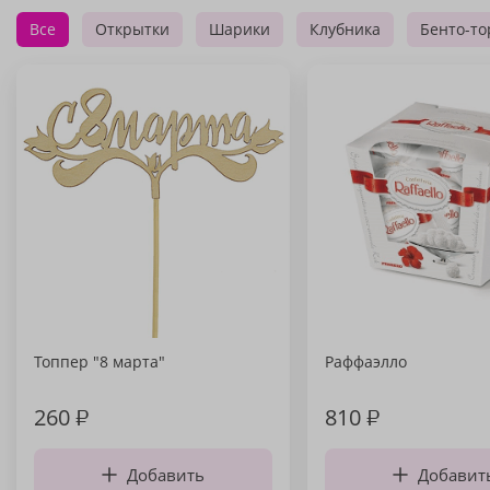
Все
Открытки
Шарики
Клубника
Бенто-то
Топпер "8 марта"
Раффаэлло
260
₽
810
₽
Добавить
Добавит