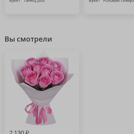
Букет "Танец роз"
Букет "Розовая симф
Вы смотрели
2 130
₽