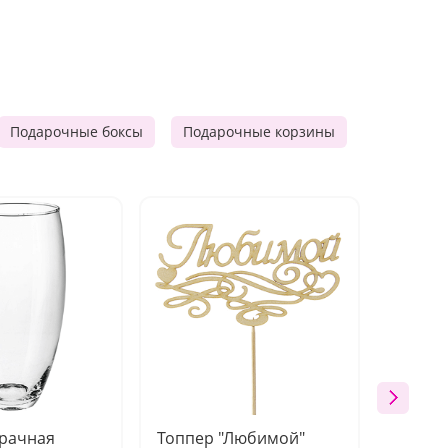
Подарочные боксы
Подарочные корзины
Продукто
зрачная
Топпер "Любимой"
Открыт