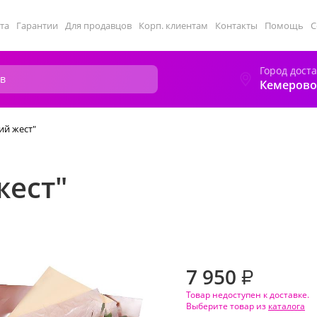
та
Гарантии
Для продавцов
Корп. клиентам
Контакты
Помощь
С
Город дост
Кемерово
ий жест"
жест"
7 950
₽
Товар недоступен к доставке.
Выберите товар из
каталога