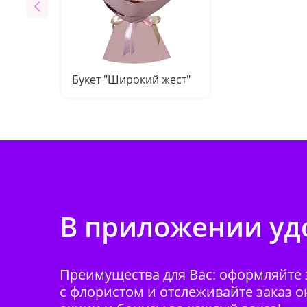
Букет "Широкий жест"
В приложении удо
Преимущества для Вас: оформляйте з
с флористом и отслеживайте заказ о