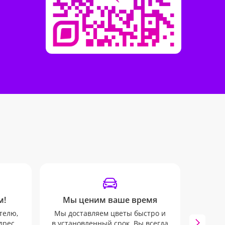
м!
Мы ценим ваше время
телю,
Мы доставляем цветы быстро и
Опов
дрес,
в установленный срок. Вы всегда
пом