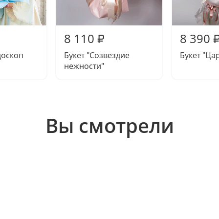
8 110
8 390
₽
доскоп
Букет "Созвездие
Букет "Ца
нежности"
Вы смотрели