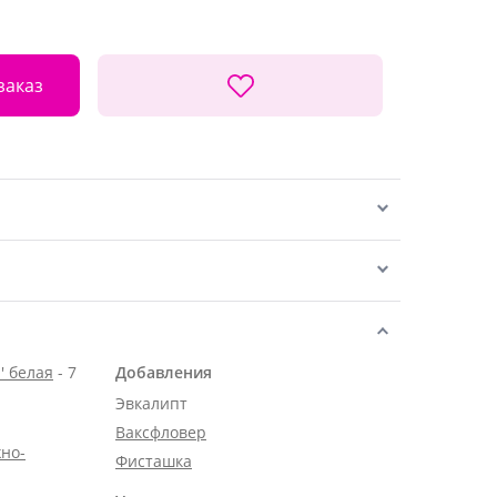
заказ
' белая
- 7
Добавления
Эвкалипт
Ваксфловер
но-
Фисташка