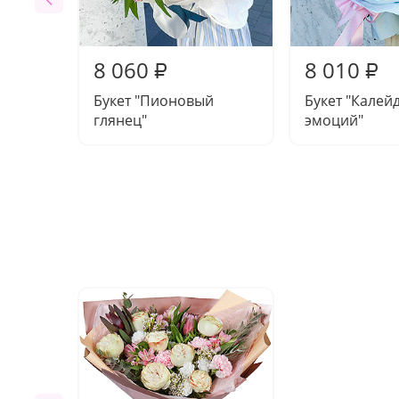
8 060
8 010
₽
₽
Букет "Пионовый
Букет "Калей
глянец"
эмоций"