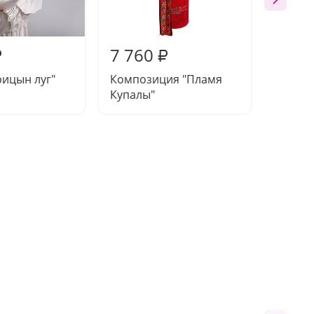
7 760
8 26
₽
₽
рицын луг"
Композиция "Пламя
Компо
Купалы"
России