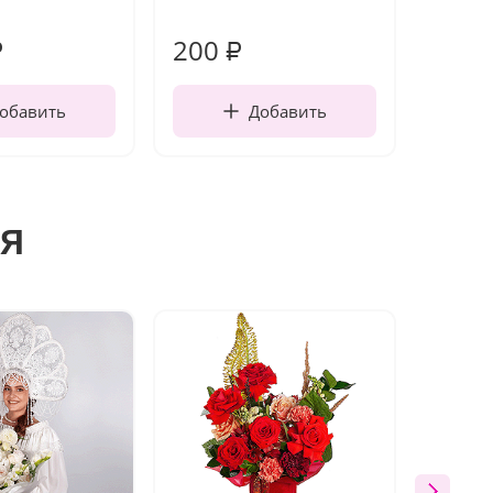
работы
200
240
₽
₽
обавить
Добавить
я