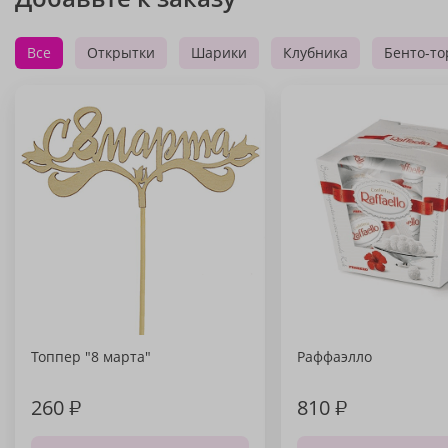
Все
Открытки
Шарики
Клубника
Бенто-то
Топпер "8 марта"
Раффаэлло
260
₽
810
₽