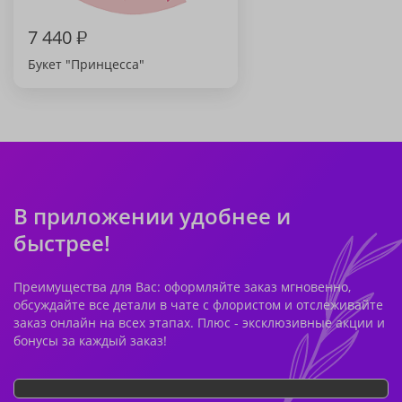
7 440
₽
Букет "Принцесса"
В приложении удобнее и
быстрее!
Преимущества для Вас: оформляйте заказ мгновенно,
обсуждайте все детали в чате с флористом и отслеживайте
заказ онлайн на всех этапах. Плюс - эксклюзивные акции и
бонусы за каждый заказ!