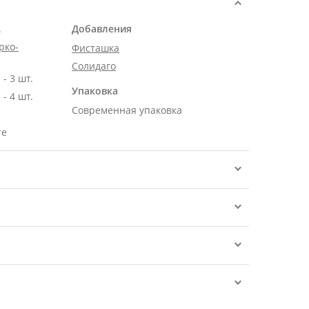
.
Добавления
рко-
Фисташка
Солидаго
- 3 шт.
Упаковка
- 4 шт.
Современная упаковка
те