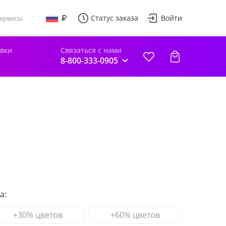
Статус заказа
Войти
ервисы
авки
Связаться с нами
8-800-333-0905
а:
+30% цветов
+60% цветов