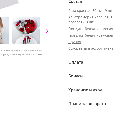
Состав
Роза красная 50 см
- 9 шт
Альстромерия красная, я
розовая
- 3 шт.
Гвоздика белая, кремовая 
Гвоздика белая, кремовая 
Бруния
Сухоцветы в ассортимен
вать на момент оформления
 сорта, имеющиеся в салоне.
Оплата
Бонусы
Хранение и уход
Правила возврата