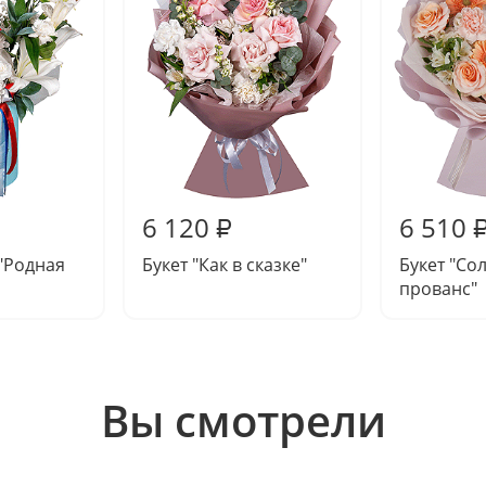
6 120
6 510
₽
"Родная
Букет "Как в сказке"
Букет "Со
прованс"
Вы смотрели