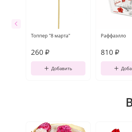
Топпер "8 марта"
Раффаэлло
260
810
₽
₽
Добавить
Доба