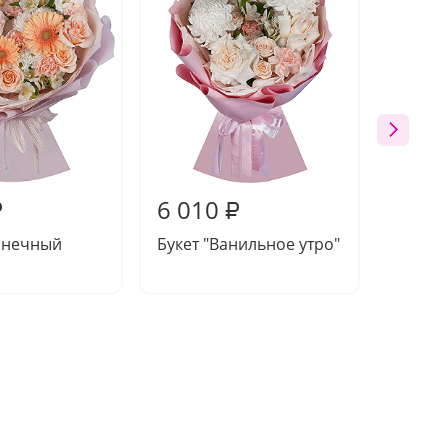
6 010
6 54
₽
₽
лнечный
Букет "Ванильное утро"
Букет 
класси