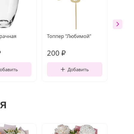
зрачная
Топпер "Любимой"
Открыт
работы
200
240
₽
₽
обавить
Добавить
я